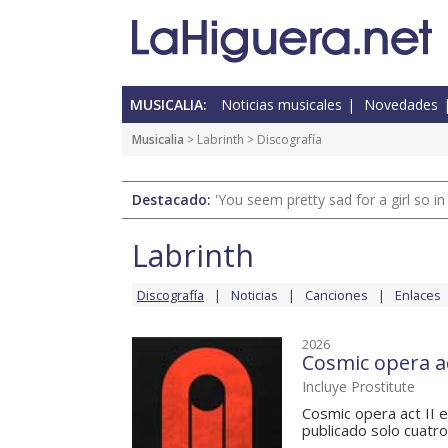
MUSICALIA:
Noticias musicales
Novedades
Musicalia
>
Labrinth
> Discografía
Destacado:
'You seem pretty sad for a girl so in
Labrinth
Discografía
Noticias
Canciones
Enlaces
2026
Cosmic opera ac
Incluye Prostitute
Cosmic opera act II e
publicado solo cuatro