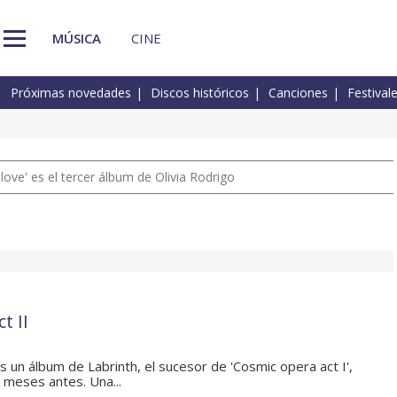
MÚSICA
CINE
Próximas novedades
Discos históricos
Canciones
Festival
 love' es el tercer álbum de Olivia Rodrigo
t II
s un álbum de Labrinth, el sucesor de 'Cosmic opera act I',
 meses antes. Una...