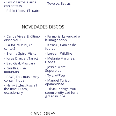
Los Zigarros, Carne
Tove Lo, Estrus
con patatas
Pablo López, El cuatro
NOVEDADES DISCOS
Carlos Vives, El último
Fangoria, La verdad o
disco Vol. 1
la imaginación
Laura Pausini, Yo
Kase.O, Camisa de
canto 2
fuerza
Sienna Spiro, Visitor
Loreen, Wildfire
Jorge Drexler, Taracá
Melanie Martinez,
Hades
Bad Gyal, Más cara
Jessie Ware,
Gorillaz, The
Superbloom
mountain
Tyla, A*Pop
RAYE, This music may
contain hope.
Manuel Turizo,
Apambichao
Harry Styles, Kiss all
the time. Disco,
Olivia Rodrigo, You
occasionally.
seem pretty sad for a
girl so in love
CANCIONES