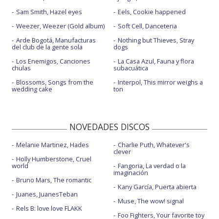
Sam Smith, Hazel eyes
Eels, Cookie happened
Weezer, Weezer (Gold album)
Soft Cell, Danceteria
Arde Bogotá, Manufacturas
Nothing but Thieves, Stray
del club de la gente sola
dogs
Los Enemigos, Canciones
La Casa Azul, Fauna y flora
chulas
subacuática
Blossoms, Songs from the
Interpol, This mirror weighs a
wedding cake
ton
NOVEDADES DISCOS
Melanie Martinez, Hades
Charlie Puth, Whatever's
clever
Holly Humberstone, Cruel
world
Fangoria, La verdad o la
imaginación
Bruno Mars, The romantic
Kany García, Puerta abierta
Juanes, JuanesTeban
Muse, The wow! signal
Rels B: love love FLAKK
Foo Fighters, Your favorite toy