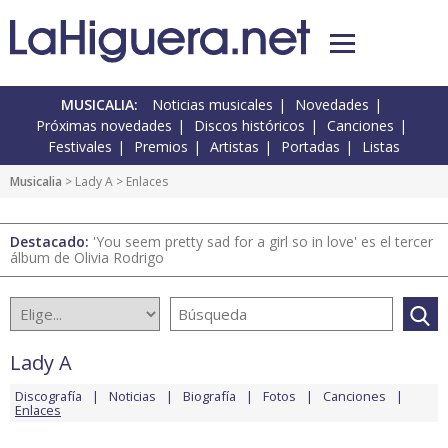
MUSICALIA:
Noticias musicales
Novedades
Próximas novedades
Discos históricos
Canciones
Festivales
Premios
Artistas
Portadas
Listas
Musicalia
>
Lady A
> Enlaces
Destacado:
'You seem pretty sad for a girl so in love' es el tercer
álbum de Olivia Rodrigo
Lady A
Discografía
Noticias
Biografía
Fotos
Canciones
Enlaces