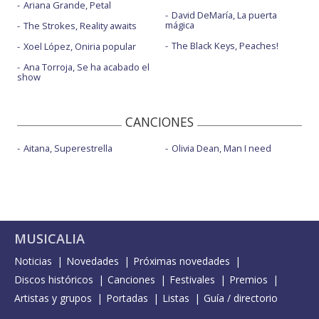
Ariana Grande, Petal
David DeMaría, La puerta
mágica
The Strokes, Reality awaits
The Black Keys, Peaches!
Xoel López, Oniria popular
Ana Torroja, Se ha acabado el
show
CANCIONES
Aitana, Superestrella
Olivia Dean, Man I need
MUSICALIA
Noticias
Novedades
Próximas novedades
Discos históricos
Canciones
Festivales
Premios
Artistas y grupos
Portadas
Listas
Guía / directorio