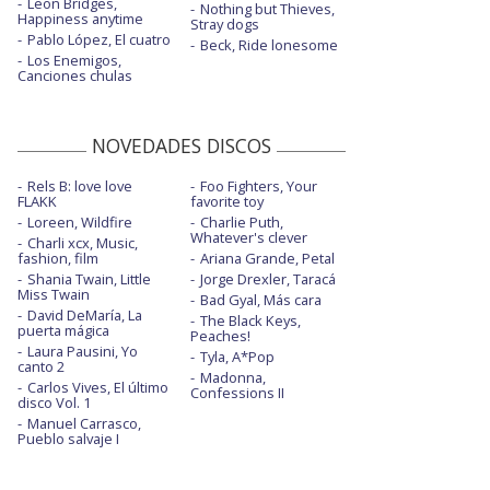
Leon Bridges,
Nothing but Thieves,
Happiness anytime
Stray dogs
Pablo López, El cuatro
Beck, Ride lonesome
Los Enemigos,
Canciones chulas
NOVEDADES DISCOS
Rels B: love love
Foo Fighters, Your
FLAKK
favorite toy
Loreen, Wildfire
Charlie Puth,
Whatever's clever
Charli xcx, Music,
fashion, film
Ariana Grande, Petal
Shania Twain, Little
Jorge Drexler, Taracá
Miss Twain
Bad Gyal, Más cara
David DeMaría, La
The Black Keys,
puerta mágica
Peaches!
Laura Pausini, Yo
Tyla, A*Pop
canto 2
Madonna,
Carlos Vives, El último
Confessions II
disco Vol. 1
Manuel Carrasco,
Pueblo salvaje I