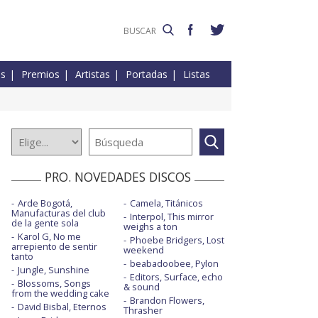
es
Premios
Artistas
Portadas
Listas
PRO. NOVEDADES DISCOS
Arde Bogotá,
Camela, Titánicos
Manufacturas del club
Interpol, This mirror
de la gente sola
weighs a ton
Karol G, No me
Phoebe Bridgers, Lost
arrepiento de sentir
weekend
tanto
beabadoobee, Pylon
Jungle, Sunshine
Editors, Surface, echo
Blossoms, Songs
& sound
from the wedding cake
Brandon Flowers,
David Bisbal, Eternos
Thrasher