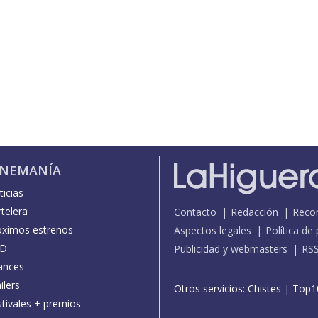
INEMANÍA
icias
telera
Contacto
Redacción
Reco
óximos estrenos
Aspectos legales
Política de
D
Publicidad y webmasters
RS
ances
ilers
Otros servicios:
Chistes
|
Top1
stivales + premios