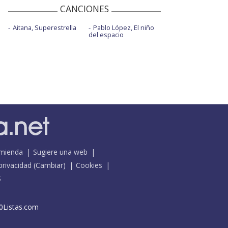
CANCIONES
Aitana, Superestrella
Pablo López, El niño
del espacio
mienda
Sugiere una web
 privacidad
(
Cambiar
)
Cookies
S
0Listas.com