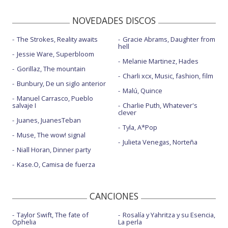
NOVEDADES DISCOS
The Strokes, Reality awaits
Gracie Abrams, Daughter from
hell
Jessie Ware, Superbloom
Melanie Martinez, Hades
Gorillaz, The mountain
Charli xcx, Music, fashion, film
Bunbury, De un siglo anterior
Malú, Quince
Manuel Carrasco, Pueblo
salvaje I
Charlie Puth, Whatever's
clever
Juanes, JuanesTeban
Tyla, A*Pop
Muse, The wow! signal
Julieta Venegas, Norteña
Niall Horan, Dinner party
Kase.O, Camisa de fuerza
CANCIONES
Taylor Swift, The fate of
Rosalía y Yahritza y su Esencia,
Ophelia
La perla