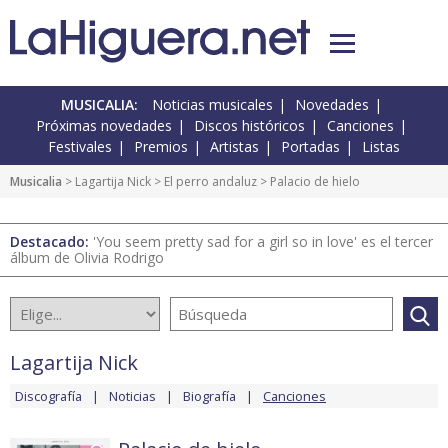
MUSICALIA:
Noticias musicales
Novedades
Próximas novedades
Discos históricos
Canciones
Festivales
Premios
Artistas
Portadas
Listas
Musicalia
>
Lagartija Nick
>
El perro andaluz
> Palacio de hielo
Destacado:
'You seem pretty sad for a girl so in love' es el tercer
álbum de Olivia Rodrigo
Lagartija Nick
Discografía
Noticias
Biografía
Canciones