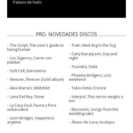
Palacio de hielo
PRO. NOVEDADES DISCOS
The Script, The user's guide to
Train, Mad dog in the fog
being human
Carly Rae Jepsen, Day and
Los Zigarros, Carne con
night
patatas
Toundra, Siete
Soft Cell, Danceteria
Phoebe Bridgers, Lost
Weezer, Weezer (Gold album)
weekend
Alex Warren, Wildchild
Tokio Hotel, Encore
Lana Del Rey, Stove
Interpol, This mirror weighs a
ton
La Casa Azul, Fauna y flora
subacuática
Blossoms, Songs from the
wedding cake
Leon Bridges, Happiness
anytime
Álvaro de Luna, Azulejos