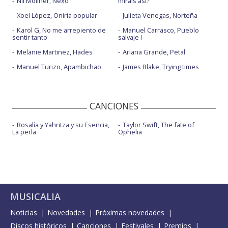
Nil Moliner, Nexo
miráis así?
Xoel López, Oniria popular
Julieta Venegas, Norteña
Karol G, No me arrepiento de
Manuel Carrasco, Pueblo
sentir tanto
salvaje I
Melanie Martinez, Hades
Ariana Grande, Petal
Manuel Turizo, Apambichao
James Blake, Trying times
CANCIONES
Rosalía y Yahritza y su Esencia,
Taylor Swift, The fate of
La perla
Ophelia
MUSICALIA
Noticias
Novedades
Próximas novedades
Discos históricos
Canciones
Festivales
Premios