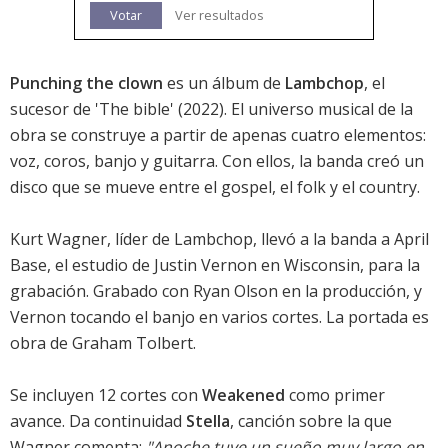
Votar
Ver resultados
Punching the clown
es un álbum de
Lambchop
, el
sucesor de '
The bible
' (2022). El universo musical de la
obra se construye a partir de apenas cuatro elementos:
voz, coros, banjo y guitarra. Con ellos, la banda creó un
disco que se mueve entre el gospel, el folk y el country.
Kurt Wagner, líder de Lambchop, llevó a la banda a April
Base, el estudio de Justin Vernon en Wisconsin, para la
grabación. Grabado con Ryan Olson en la producción, y
Vernon tocando el banjo en varios cortes. La portada es
obra de Graham Tolbert.
Se incluyen 12 cortes con
Weakened
como primer
avance. Da continuidad
Stella
, canción sobre la que
Wagner comenta:
"Anoche tuve un sueño muy largo en