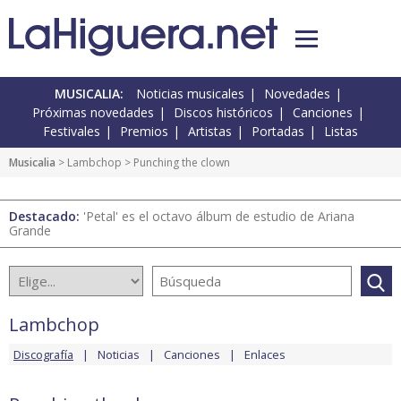
MUSICALIA:
Noticias musicales
Novedades
Próximas novedades
Discos históricos
Canciones
Festivales
Premios
Artistas
Portadas
Listas
Musicalia
>
Lambchop
> Punching the clown
Destacado:
'Petal' es el octavo álbum de estudio de Ariana
Grande
Lambchop
Discografía
Noticias
Canciones
Enlaces