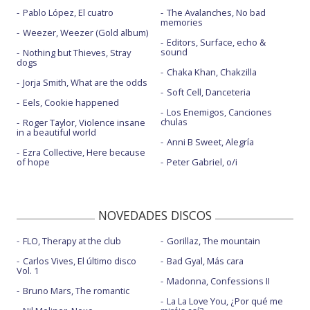
Pablo López, El cuatro
The Avalanches, No bad
memories
Weezer, Weezer (Gold album)
Editors, Surface, echo &
sound
Nothing but Thieves, Stray
dogs
Chaka Khan, Chakzilla
Jorja Smith, What are the odds
Soft Cell, Danceteria
Eels, Cookie happened
Los Enemigos, Canciones
chulas
Roger Taylor, Violence insane
in a beautiful world
Anni B Sweet, Alegría
Ezra Collective, Here because
of hope
Peter Gabriel, o/i
NOVEDADES DISCOS
FLO, Therapy at the club
Gorillaz, The mountain
Carlos Vives, El último disco
Bad Gyal, Más cara
Vol. 1
Madonna, Confessions II
Bruno Mars, The romantic
La La Love You, ¿Por qué me