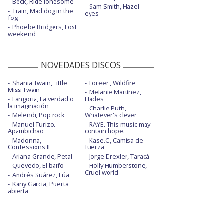
Beck, Ride lonesome
Sam Smith, Hazel
Train, Mad dog in the
eyes
fog
Phoebe Bridgers, Lost
weekend
NOVEDADES DISCOS
Shania Twain, Little
Loreen, Wildfire
Miss Twain
Melanie Martinez,
Fangoria, La verdad o
Hades
la imaginación
Charlie Puth,
Melendi, Pop rock
Whatever's clever
Manuel Turizo,
RAYE, This music may
Apambichao
contain hope.
Madonna,
Kase.O, Camisa de
Confessions II
fuerza
Ariana Grande, Petal
Jorge Drexler, Taracá
Quevedo, El baifo
Holly Humberstone,
Cruel world
Andrés Suárez, Lúa
Kany García, Puerta
abierta