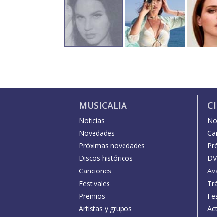
MUSICALIA
C
Noticias
Not
Novedades
Car
Próximas novedades
Pr
Discos históricos
DV
Canciones
Av
Festivales
Trá
Premios
Fe
Artistas y grupos
Act