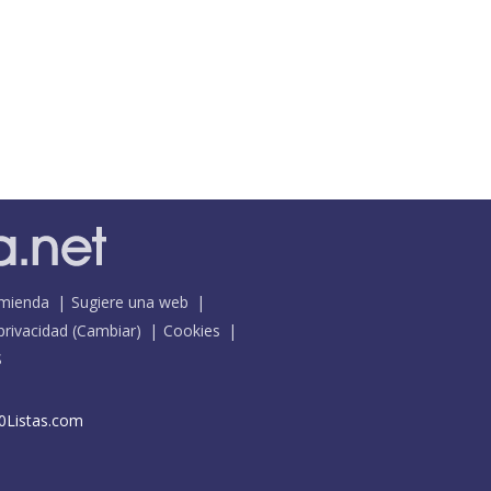
mienda
Sugiere una web
 privacidad
(
Cambiar
)
Cookies
S
0Listas.com