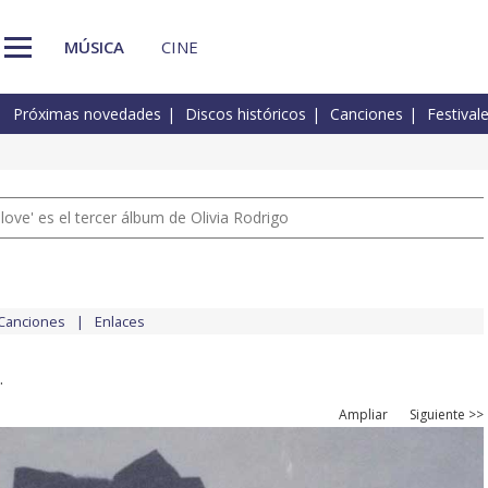
MÚSICA
CINE
Próximas novedades
Discos históricos
Canciones
Festival
 love' es el tercer álbum de Olivia Rodrigo
Canciones
Enlaces
.
Ampliar
Siguiente >>