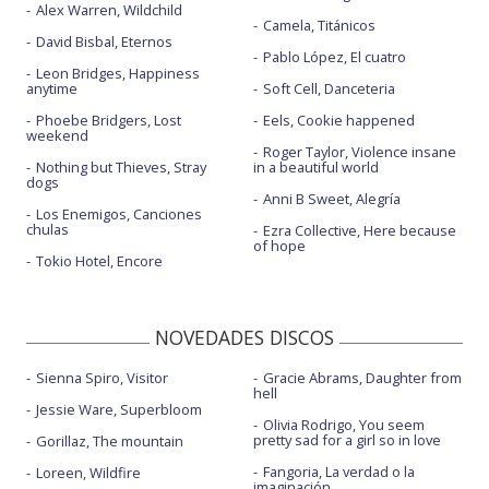
Alex Warren, Wildchild
Camela, Titánicos
David Bisbal, Eternos
Pablo López, El cuatro
Leon Bridges, Happiness
anytime
Soft Cell, Danceteria
Phoebe Bridgers, Lost
Eels, Cookie happened
weekend
Roger Taylor, Violence insane
Nothing but Thieves, Stray
in a beautiful world
dogs
Anni B Sweet, Alegría
Los Enemigos, Canciones
chulas
Ezra Collective, Here because
of hope
Tokio Hotel, Encore
NOVEDADES DISCOS
Sienna Spiro, Visitor
Gracie Abrams, Daughter from
hell
Jessie Ware, Superbloom
Olivia Rodrigo, You seem
pretty sad for a girl so in love
Gorillaz, The mountain
Fangoria, La verdad o la
Loreen, Wildfire
imaginación