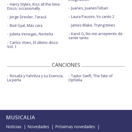
Harry Styles, Kiss all the time.
Juanes, JuanesTeban
Disco, occasionally.
Laura Pausini, Yo canto 2
Jorge Drexler, Taracá
James Blake, Trying times
Bad Gyal, Más cara
Karol G, No me arrepiento de
Julieta Venegas, Norteña
sentir tanto
Carlos Vives, El último disco
Vol. 1
CANCIONES
Rosalía y Yahritza y su Esencia,
Taylor Swift, The fate of
La perla
Ophelia
MUSICALIA
Noticias
Novedades
Próximas novedades