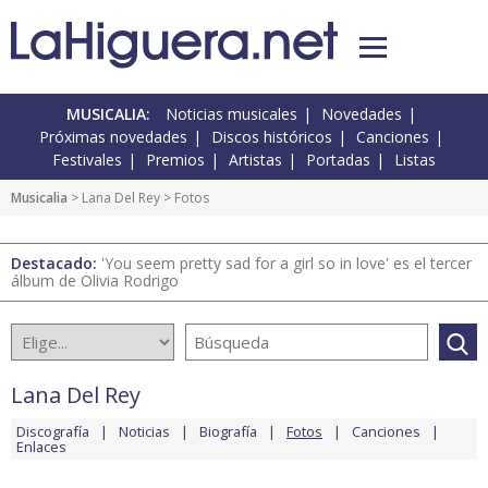
MUSICALIA:
Noticias musicales
Novedades
Próximas novedades
Discos históricos
Canciones
Festivales
Premios
Artistas
Portadas
Listas
Musicalia
>
Lana Del Rey
> Fotos
Destacado:
'You seem pretty sad for a girl so in love' es el tercer
álbum de Olivia Rodrigo
Lana Del Rey
Discografía
Noticias
Biografía
Fotos
Canciones
Enlaces