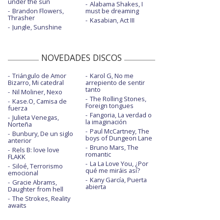
under the sun
Alabama Shakes, I
Brandon Flowers,
must be dreaming
Thrasher
Kasabian, Act III
Jungle, Sunshine
NOVEDADES DISCOS
Triángulo de Amor
Karol G, No me
Bizarro, Mi catedral
arrepiento de sentir
tanto
Nil Moliner, Nexo
The Rolling Stones,
Kase.O, Camisa de
Foreign tongues
fuerza
Fangoria, La verdad o
Julieta Venegas,
la imaginación
Norteña
Paul McCartney, The
Bunbury, De un siglo
boys of Dungeon Lane
anterior
Bruno Mars, The
Rels B: love love
romantic
FLAKK
La La Love You, ¿Por
Siloé, Terrorismo
qué me miráis así?
emocional
Kany García, Puerta
Gracie Abrams,
abierta
Daughter from hell
The Strokes, Reality
awaits