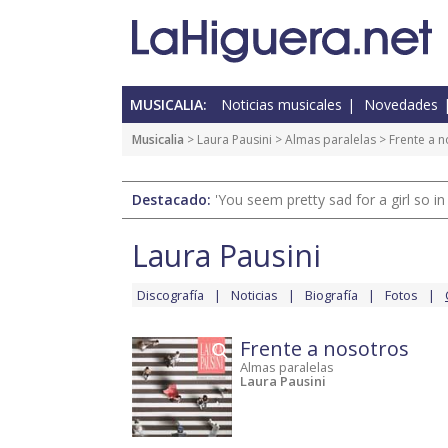
MUSICALIA:
Noticias musicales
Novedades
Musicalia
>
Laura Pausini
>
Almas paralelas
> Frente a n
Destacado:
'You seem pretty sad for a girl so in
Laura Pausini
Discografía
Noticias
Biografía
Fotos
Frente a nosotros
Almas paralelas
Laura Pausini