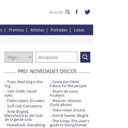
es
Premios
Artistas
Portadas
Listas
PRO. NOVEDADES DISCOS
Train, Mad dog in the
Greta Van Fleet,
fog
Palace for the people
Sam Smith, Hazel
Álvaro de Luna,
eyes
Azulejos
Pablo López, El cuatro
Weezer, Weezer
(Gold album)
Soft Cell, Danceteria
Tokio Hotel, Encore
Arde Bogotá,
Manufacturas del club
Anni B Sweet, Alegría
de la gente sola
The Script, The user's
Nickelback, Everything
guide to being human