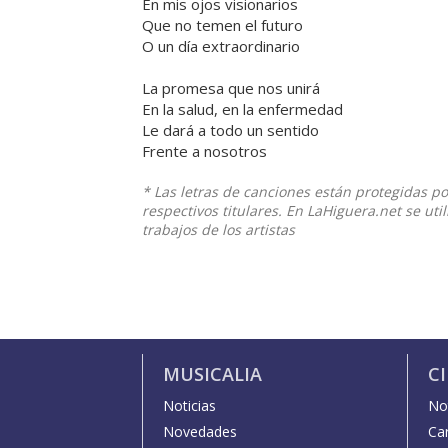
En mis ojos visionarios
Que no temen el futuro
O un día extraordinario
La promesa que nos unirá
En la salud, en la enfermedad
Le dará a todo un sentido
Frente a nosotros
* Las letras de canciones están protegidas p
respectivos titulares. En LaHiguera.net se ut
trabajos de los artistas
MUSICALIA
C
Noticias
Not
Novedades
Car