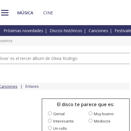
MÚSICA
CINE
Próximas novedades
Discos históricos
Canciones
Festival
osotros
 love' es el tercer álbum de Olivia Rodrigo
Canciones
Enlaces
El disco te parece que es:
Genial
Muy bueno
Interesante
Mediocre
Un rollo