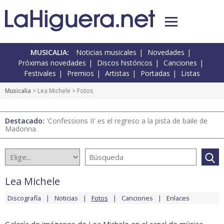
MUSICALIA:
Noticias musicales
Novedades
Próximas novedades
Discos históricos
Canciones
Festivales
Premios
Artistas
Portadas
Listas
Musicalia
>
Lea Michele
> Fotos
Destacado:
'Confessions II' es el regreso a la pista de baile de
Madonna
Lea Michele
Discografía
Noticias
Fotos
Canciones
Enlaces