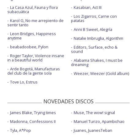
La Casa Azul, Fauna y flora
Kasabian, Act III
subacuática
Los Zigarros, Carne con
Karol G, No me arrepiento de
patatas
sentir tanto
Anni B Sweet, Alegría
Leon Bridges, Happiness
anytime
Natalie Imbruglia, Algorithm
beabadoobee, Pylon
Editors, Surface, echo &
sound
Roger Taylor, Violence insane
in a beautiful world
Alabama Shakes, I must be
dreaming
Arde Bogotá, Manufacturas
del club de la gente sola
Weezer, Weezer (Gold album)
Tove Lo, Estrus
NOVEDADES DISCOS
James Blake, Trying times
Muse, The wow! signal
Madonna, Confessions II
Manuel Turizo, Apambichao
Tyla, A*Pop
Juanes, JuanesTeban