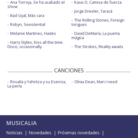
Ana Torroja, Se ha acabado el
Kase.O, Camisa de fuerza
show
Jorge Drexler, Taracá
Bad Gyal, Más cara
The Rolling Stones, Foreign
Robyn, Sexistential
tongues
Melanie Martinez, Hades
David DeMaría, La puerta
mágica
Harry Styles, Kiss all the time.
Disco, occasionally.
The Strokes, Reality awaits
CANCIONES
Rosalía y Yahritza y su Esencia,
Olivia Dean, Man I need
La perla
MUSICALIA
Noticias
Novedades
Próximas novedades