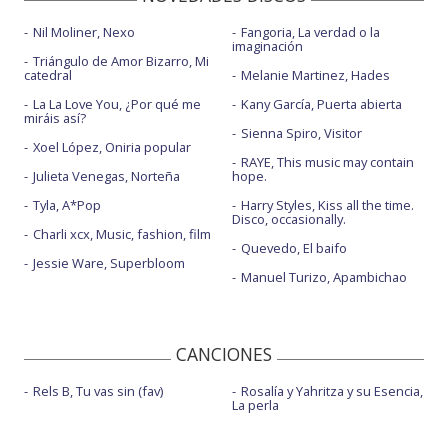
Nil Moliner, Nexo
Fangoria, La verdad o la
imaginación
Triángulo de Amor Bizarro, Mi
catedral
Melanie Martinez, Hades
La La Love You, ¿Por qué me
Kany García, Puerta abierta
miráis así?
Sienna Spiro, Visitor
Xoel López, Oniria popular
RAYE, This music may contain
Julieta Venegas, Norteña
hope.
Tyla, A*Pop
Harry Styles, Kiss all the time.
Disco, occasionally.
Charli xcx, Music, fashion, film
Quevedo, El baifo
Jessie Ware, Superbloom
Manuel Turizo, Apambichao
CANCIONES
Rels B, Tu vas sin (fav)
Rosalía y Yahritza y su Esencia,
La perla