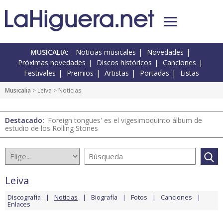
MUSICALIA:
Noticias musicales
Novedades
Próximas novedades
Discos históricos
Canciones
Festivales
Premios
Artistas
Portadas
Listas
Musicalia
>
Leiva
> Noticias
Destacado:
'Foreign tongues' es el vigesimoquinto álbum de
estudio de los Rolling Stones
Leiva
Discografía
Noticias
Biografía
Fotos
Canciones
Enlaces