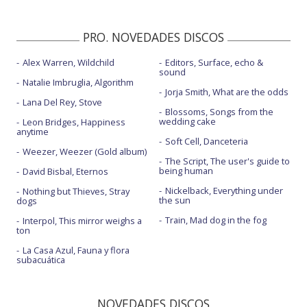
PRO. NOVEDADES DISCOS
Alex Warren, Wildchild
Editors, Surface, echo &
sound
Natalie Imbruglia, Algorithm
Jorja Smith, What are the odds
Lana Del Rey, Stove
Blossoms, Songs from the
wedding cake
Leon Bridges, Happiness
anytime
Soft Cell, Danceteria
Weezer, Weezer (Gold album)
The Script, The user's guide to
being human
David Bisbal, Eternos
Nickelback, Everything under
Nothing but Thieves, Stray
the sun
dogs
Train, Mad dog in the fog
Interpol, This mirror weighs a
ton
La Casa Azul, Fauna y flora
subacuática
NOVEDADES DISCOS