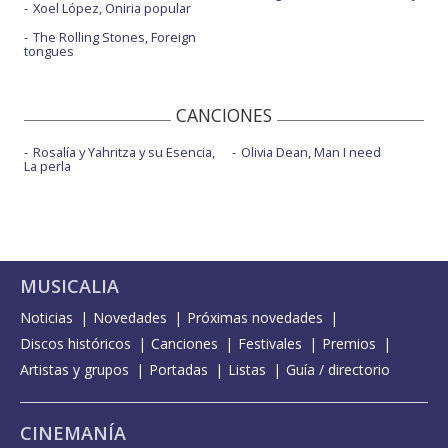
Xoel López, Oniria popular
The Rolling Stones, Foreign
tongues
CANCIONES
Rosalía y Yahritza y su Esencia,
Olivia Dean, Man I need
La perla
MUSICALIA
Noticias
Novedades
Próximas novedades
Discos históricos
Canciones
Festivales
Premios
Artistas y grupos
Portadas
Listas
Guía / directorio
CINEMANÍA