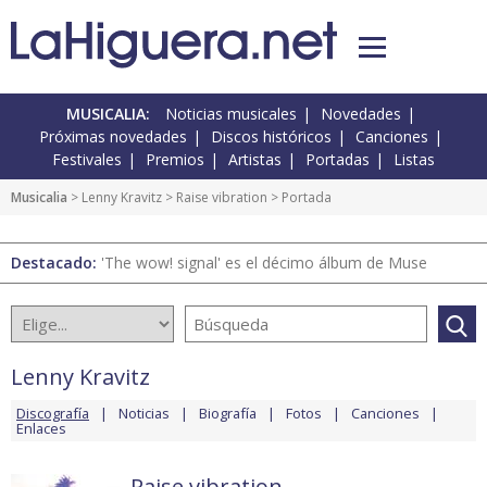
MUSICALIA:
Noticias musicales
Novedades
Próximas novedades
Discos históricos
Canciones
Festivales
Premios
Artistas
Portadas
Listas
Musicalia
>
Lenny Kravitz
>
Raise vibration
> Portada
Destacado:
'The wow! signal' es el décimo álbum de Muse
Lenny Kravitz
Discografía
Noticias
Biografía
Fotos
Canciones
Enlaces
Raise vibration