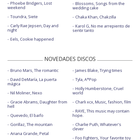
Phoebe Bridgers, Lost
Blossoms, Songs from the
weekend
wedding cake
Toundra, Siete
Chaka Khan, Chakzilla
Carly Rae Jepsen, Day and
Karol G, No me arrepiento de
night
sentir tanto
Eels, Cookie happened
NOVEDADES DISCOS
Bruno Mars, The romantic
James Blake, Trying times
David DeMaría, La puerta
Tyla, A*Pop
mágica
Holly Humberstone, Cruel
Nil Moliner, Nexo
world
Gracie Abrams, Daughter from
Charli xcx, Music, fashion, film
hell
RAYE, This music may contain
Quevedo, El baifo
hope.
Gorillaz, The mountain
Charlie Puth, Whatever's
clever
Ariana Grande, Petal
Foo Fighters, Your favorite toy