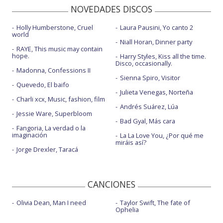
NOVEDADES DISCOS
Holly Humberstone, Cruel
Laura Pausini, Yo canto 2
world
Niall Horan, Dinner party
RAYE, This music may contain
hope.
Harry Styles, Kiss all the time.
Disco, occasionally.
Madonna, Confessions II
Sienna Spiro, Visitor
Quevedo, El baifo
Julieta Venegas, Norteña
Charli xcx, Music, fashion, film
Andrés Suárez, Lúa
Jessie Ware, Superbloom
Bad Gyal, Más cara
Fangoria, La verdad o la
imaginación
La La Love You, ¿Por qué me
miráis así?
Jorge Drexler, Taracá
CANCIONES
Olivia Dean, Man I need
Taylor Swift, The fate of
Ophelia