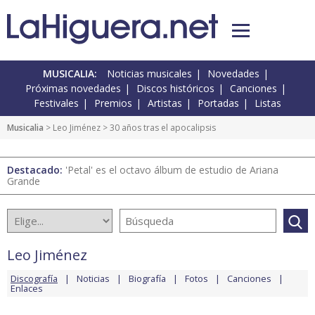
MUSICALIA:
Noticias musicales
Novedades
Próximas novedades
Discos históricos
Canciones
Festivales
Premios
Artistas
Portadas
Listas
Musicalia
>
Leo Jiménez
> 30 años tras el apocalipsis
Destacado:
'Petal' es el octavo álbum de estudio de Ariana
Grande
Leo Jiménez
Discografía
Noticias
Biografía
Fotos
Canciones
Enlaces