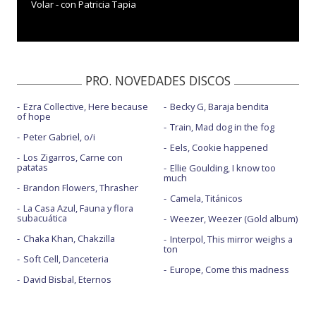
Volar - con Patricia Tapia
PRO. NOVEDADES DISCOS
Ezra Collective, Here because
Becky G, Baraja bendita
of hope
Train, Mad dog in the fog
Peter Gabriel, o/i
Eels, Cookie happened
Los Zigarros, Carne con
patatas
Ellie Goulding, I know too
much
Brandon Flowers, Thrasher
Camela, Titánicos
La Casa Azul, Fauna y flora
subacuática
Weezer, Weezer (Gold album)
Chaka Khan, Chakzilla
Interpol, This mirror weighs a
ton
Soft Cell, Danceteria
Europe, Come this madness
David Bisbal, Eternos