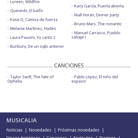
Loreen, Wildfire
Kany García, Puerta abierta
Quevedo, El baifo
Niall Horan, Dinner party
Kase.O, Camisa de fuerza
Bruno Mars, The romantic
Melanie Martinez, Hades
Manuel Carrasco, Pueblo
salvaje I
Laura Pausini, Yo canto 2
Bunbury, De un siglo anterior
CANCIONES
Taylor Swift, The fate of
Pablo López, El niño del
Ophelia
espacio
MUSICALIA
Noticias
Novedades
Próximas novedades
Discos históricos
Canciones
Festivales
Premios