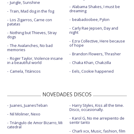
Jungle, Sunshine
Alabama Shakes, I must be
dreaming
Train, Mad dog in the fog
beabadoobee, Pylon
Los Zigarros, Carne con
patatas
Carly Rae Jepsen, Day and
night
Nothing but Thieves, Stray
dogs
Ezra Collective, Here because
of hope
The Avalanches, No bad
memories
Brandon Flowers, Thrasher
Roger Taylor, Violence insane
in a beautiful world
Chaka Khan, Chakzilla
Camela, Titánicos
Eels, Cookie happened
NOVEDADES DISCOS
Juanes, JuanesTeban
Harry Styles, Kiss all the time.
Disco, occasionally.
Nil Moliner, Nexo
Karol G, No me arrepiento de
sentir tanto
Triángulo de Amor Bizarro, Mi
catedral
Charli xcx, Music, fashion, film