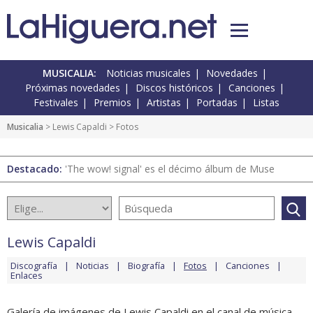
MUSICALIA:
Noticias musicales
Novedades
Próximas novedades
Discos históricos
Canciones
Festivales
Premios
Artistas
Portadas
Listas
Musicalia
>
Lewis Capaldi
> Fotos
Destacado:
'The wow! signal' es el décimo álbum de Muse
Lewis Capaldi
Discografía
Noticias
Biografía
Fotos
Canciones
Enlaces
Galería de imágenes de Lewis Capaldi en el canal de música.