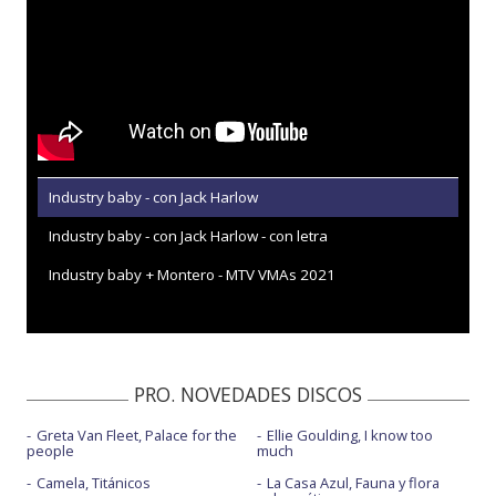
Industry baby - con Jack Harlow
Industry baby - con Jack Harlow - con letra
Industry baby + Montero - MTV VMAs 2021
PRO. NOVEDADES DISCOS
Greta Van Fleet, Palace for the
Ellie Goulding, I know too
people
much
Camela, Titánicos
La Casa Azul, Fauna y flora