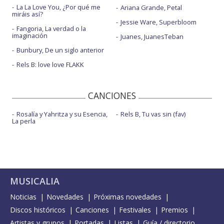
La La Love You, ¿Por qué me
Ariana Grande, Petal
miráis así?
Jessie Ware, Superbloom
Fangoria, La verdad o la
imaginación
Juanes, JuanesTeban
Bunbury, De un siglo anterior
Rels B: love love FLAKK
CANCIONES
Rosalía y Yahritza y su Esencia,
Rels B, Tu vas sin (fav)
La perla
MUSICALIA
Noticias
Novedades
Próximas novedades
Discos históricos
Canciones
Festivales
Premios
Artistas y grupos
Portadas
Listas
Guía / directorio