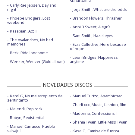
subacuática
Carly Rae Jepsen, Day and
night
Jorja Smith, What are the odds
Phoebe Bridgers, Lost
Brandon Flowers, Thrasher
weekend
Anni B Sweet, Alegría
Kasabian, Act III
Sam Smith, Hazel eyes
The Avalanches, No bad
memories
Ezra Collective, Here because
of hope
Beck, Ride lonesome
Leon Bridges, Happiness
Weezer, Weezer (Gold album)
anytime
NOVEDADES DISCOS
Karol G, No me arrepiento de
Manuel Turizo, Apambichao
sentir tanto
Charli xcx, Music, fashion, film
Melendi, Pop rock
Madonna, Confessions II
Robyn, Sexistential
Shania Twain, Little Miss Twain
Manuel Carrasco, Pueblo
salvaje I
Kase.O, Camisa de fuerza