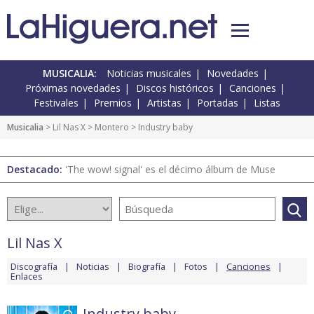
MUSICALIA:
Noticias musicales
Novedades
Próximas novedades
Discos históricos
Canciones
Festivales
Premios
Artistas
Portadas
Listas
Musicalia
>
Lil Nas X
>
Montero
> Industry baby
Destacado:
'The wow! signal' es el décimo álbum de Muse
Lil Nas X
Discografía
Noticias
Biografía
Fotos
Canciones
Enlaces
Industry baby