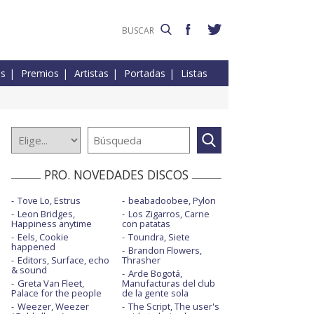
es
Premios
Artistas
Portadas
Listas
PRO. NOVEDADES DISCOS
Tove Lo, Estrus
beabadoobee, Pylon
Leon Bridges,
Los Zigarros, Carne
Happiness anytime
con patatas
Eels, Cookie
Toundra, Siete
happened
Brandon Flowers,
Editors, Surface, echo
Thrasher
& sound
Arde Bogotá,
Greta Van Fleet,
Manufacturas del club
Palace for the people
de la gente sola
Weezer, Weezer
The Script, The user's