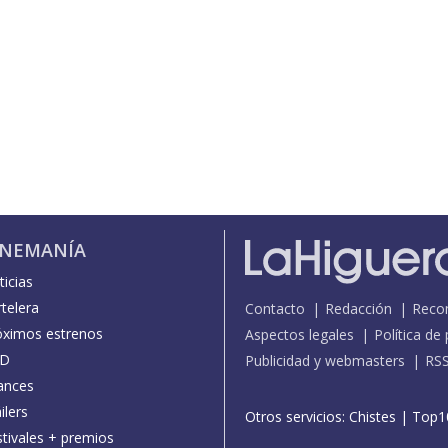
INEMANÍA
icias
telera
Contacto
Redacción
Reco
óximos estrenos
Aspectos legales
Política de
D
Publicidad y webmasters
RS
ances
ilers
Otros servicios:
Chistes
|
Top1
stivales + premios