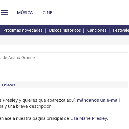
MÚSICA
CINE
Próximas novedades
Discos históricos
Canciones
Festival
io de Ariana Grande
Enlaces
ie Presley y quieres que aparezca aquí,
mándanos un e-mail
na y una breve descripción.
enlace a nuestra página principal de
Lisa Marie Presley
,