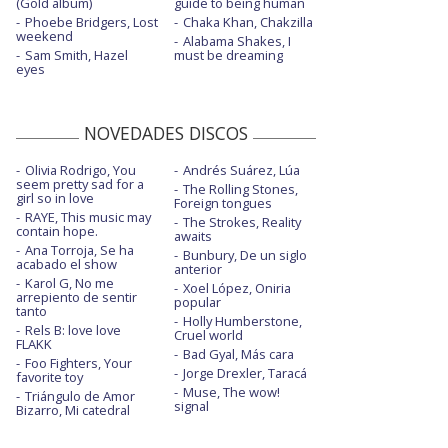
(Gold album)
guide to being human
Phoebe Bridgers, Lost
Chaka Khan, Chakzilla
weekend
Alabama Shakes, I
Sam Smith, Hazel
must be dreaming
eyes
NOVEDADES DISCOS
Olivia Rodrigo, You
Andrés Suárez, Lúa
seem pretty sad for a
The Rolling Stones,
girl so in love
Foreign tongues
RAYE, This music may
The Strokes, Reality
contain hope.
awaits
Ana Torroja, Se ha
Bunbury, De un siglo
acabado el show
anterior
Karol G, No me
Xoel López, Oniria
arrepiento de sentir
popular
tanto
Holly Humberstone,
Rels B: love love
Cruel world
FLAKK
Bad Gyal, Más cara
Foo Fighters, Your
Jorge Drexler, Taracá
favorite toy
Muse, The wow!
Triángulo de Amor
signal
Bizarro, Mi catedral