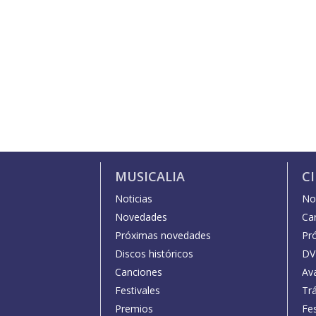
MUSICALIA
C
Noticias
Not
Novedades
Car
Próximas novedades
Pr
Discos históricos
DV
Canciones
Av
Festivales
Trá
Premios
Fe