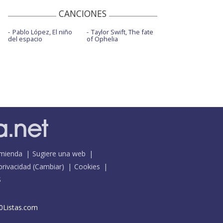
CANCIONES
Pablo López, El niño
Taylor Swift, The fate
del espacio
of Ophelia
mienda
Sugiere una web
 privacidad
(
Cambiar
)
Cookies
S
0Listas.com