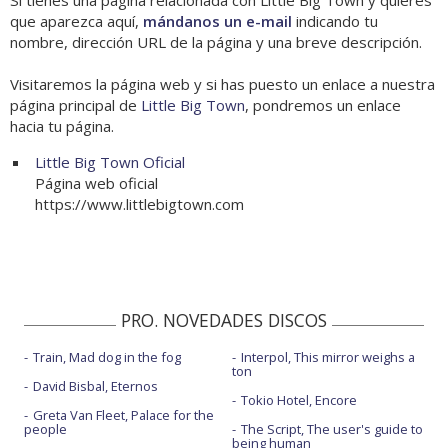
Si tienes una página relacionada con Little Big Town y quieres
que aparezca aquí,
mándanos un e-mail
indicando tu
nombre, dirección URL de la página y una breve descripción.
Visitaremos la página web y si has puesto un enlace a nuestra
página principal de
Little Big Town
, pondremos un enlace
hacia tu página.
Little Big Town Oficial
Página web oficial
https://www.littlebigtown.com
PRO. NOVEDADES DISCOS
Train, Mad dog in the fog
Interpol, This mirror weighs a
ton
David Bisbal, Eternos
Tokio Hotel, Encore
Greta Van Fleet, Palace for the
people
The Script, The user's guide to
being human