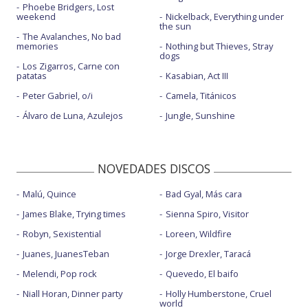
Phoebe Bridgers, Lost
weekend
Nickelback, Everything under
the sun
The Avalanches, No bad
memories
Nothing but Thieves, Stray
dogs
Los Zigarros, Carne con
patatas
Kasabian, Act III
Peter Gabriel, o/i
Camela, Titánicos
Álvaro de Luna, Azulejos
Jungle, Sunshine
NOVEDADES DISCOS
Malú, Quince
Bad Gyal, Más cara
James Blake, Trying times
Sienna Spiro, Visitor
Robyn, Sexistential
Loreen, Wildfire
Juanes, JuanesTeban
Jorge Drexler, Taracá
Melendi, Pop rock
Quevedo, El baifo
Niall Horan, Dinner party
Holly Humberstone, Cruel
world