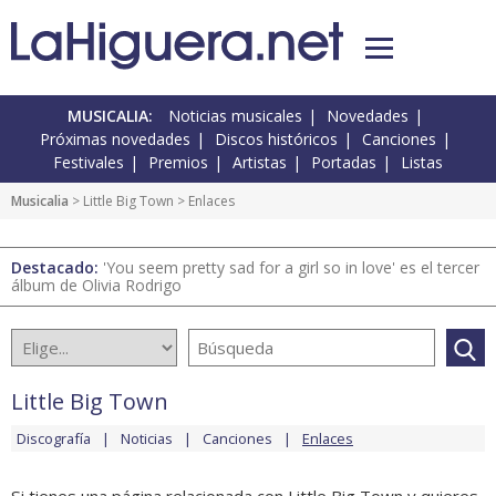
MUSICALIA:
Noticias musicales
Novedades
Próximas novedades
Discos históricos
Canciones
Festivales
Premios
Artistas
Portadas
Listas
Musicalia
>
Little Big Town
> Enlaces
Destacado:
'You seem pretty sad for a girl so in love' es el tercer
álbum de Olivia Rodrigo
Little Big Town
Discografía
Noticias
Canciones
Enlaces