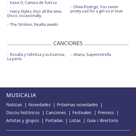
Kase.O, Camisa de fuerza
Olivia Rodrigo, You seem
pretty sad for a girl so in love
Harry Styles, Kiss all the time.
Disco, occasionally.
The Strokes, Reality awaits
CANCIONES
Rosalía y Yahritza y su Esencia,
Aitana, Superestrella
La perla
MUSICALIA
Noticias
Novedades
Próximas novedades
Discos históricos
Canciones
Festivales
Premios
Artistas y grupos
Portadas
Listas
Guía / directorio