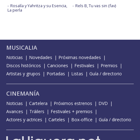
Rosalía y Yahritza y su Esencia,
Rels B, Tu vas sin (fav)
La perla
MUSICALIA
Noticias
Novedades
Próximas novedades
Discos históricos
Canciones
Festivales
Premios
Artistas y grupos
Portadas
Listas
Guía / directorio
CINEMANÍA
Noticias
Cartelera
Próximos estrenos
DVD
Avances
Tráilers
Festivales + premios
Actores y actrices
Carteles
Box-office
Guía / directorio