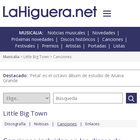
MUSICALIA:
Noticias musicales
Novedades
Próximas novedades
Discos históricos
Canciones
Festivales
Premios
Artistas
Portadas
Listas
Musicalia
>
Little Big Town
> Canciones
Destacado:
'Petal' es el octavo álbum de estudio de Ariana
Grande
Little Big Town
Discografía
Noticias
Canciones
Enlaces