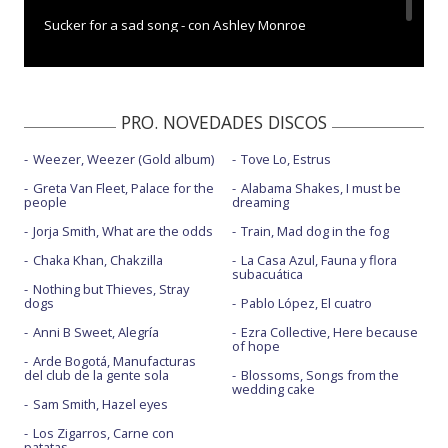
Sucker for a sad song - con Ashley Monroe
PRO. NOVEDADES DISCOS
Weezer, Weezer (Gold album)
Tove Lo, Estrus
Greta Van Fleet, Palace for the
Alabama Shakes, I must be
people
dreaming
Jorja Smith, What are the odds
Train, Mad dog in the fog
Chaka Khan, Chakzilla
La Casa Azul, Fauna y flora
subacuática
Nothing but Thieves, Stray
dogs
Pablo López, El cuatro
Anni B Sweet, Alegría
Ezra Collective, Here because
of hope
Arde Bogotá, Manufacturas
del club de la gente sola
Blossoms, Songs from the
wedding cake
Sam Smith, Hazel eyes
Los Zigarros, Carne con
patatas