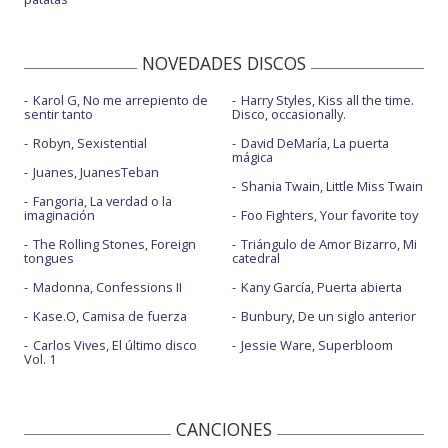
NOVEDADES DISCOS
Karol G, No me arrepiento de
Harry Styles, Kiss all the time.
sentir tanto
Disco, occasionally.
Robyn, Sexistential
David DeMaría, La puerta
mágica
Juanes, JuanesTeban
Shania Twain, Little Miss Twain
Fangoria, La verdad o la
imaginación
Foo Fighters, Your favorite toy
The Rolling Stones, Foreign
Triángulo de Amor Bizarro, Mi
tongues
catedral
Madonna, Confessions II
Kany García, Puerta abierta
Kase.O, Camisa de fuerza
Bunbury, De un siglo anterior
Carlos Vives, El último disco
Jessie Ware, Superbloom
Vol. 1
CANCIONES