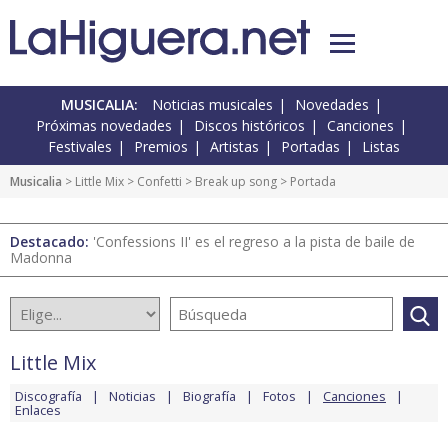
MUSICALIA:
Noticias musicales
Novedades
Próximas novedades
Discos históricos
Canciones
Festivales
Premios
Artistas
Portadas
Listas
Musicalia
>
Little Mix
>
Confetti
>
Break up song
> Portada
Destacado:
'Confessions II' es el regreso a la pista de baile de
Madonna
Little Mix
Discografía
Noticias
Biografía
Fotos
Canciones
Enlaces