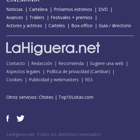
Noticias
Cartelera
Próximos estrenos
DVD
Avances
Tráilers
Festivales + premios
Actores y actrices
Carteles
Box-office
Guía / directorio
Contacto
Redacción
Recomienda
Sugiere una web
Aspectos legales
Política de privacidad
(
Cambiar
)
Cookies
Publicidad y webmasters
RSS
Otros servicios:
Chistes
|
Top10Listas.com
LaHiguera.net. Todos los derechos reservados