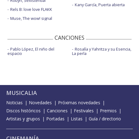
Robyn, Sexistential
Kany García, Puerta abierta
Rels B: love love FLAKK
Muse, The wow! signal
CANCIONES
Pablo López, El niño del
Rosalía y Yahritza y su Esencia,
espacio
La perla
MUSICALIA
Noticias
Novedades
Próximas novedades
Discos históricos
Canciones
Festivales
Premios
Artistas y grupos
Portadas
Listas
Guía / directorio
CINEMANÍA