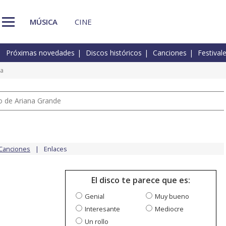
MÚSICA
CINE
Próximas novedades
Discos históricos
Canciones
Festival
da
io de Ariana Grande
Canciones
Enlaces
El disco te parece que es:
Genial
Muy bueno
Interesante
Mediocre
Un rollo