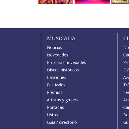
MUSICALIA
C
Noticias
Not
Novedades
Car
Próximas novedades
Pr
Discos históricos
DV
Canciones
Av
Festivales
Trá
Premios
Fe
Artistas y grupos
Act
Portadas
Car
Listas
Bo
Guía / directorio
Guí