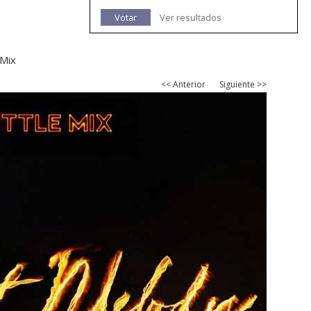
Votar
Ver resultados
 Mix
<< Anterior
Siguiente >>