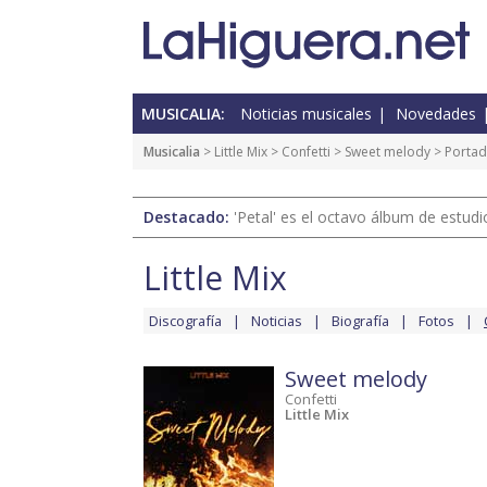
MUSICALIA:
Noticias musicales
Novedades
Musicalia
>
Little Mix
>
Confetti
>
Sweet melody
> Porta
Destacado:
'Petal' es el octavo álbum de estud
Little Mix
Discografía
Noticias
Biografía
Fotos
Sweet melody
Confetti
Little Mix