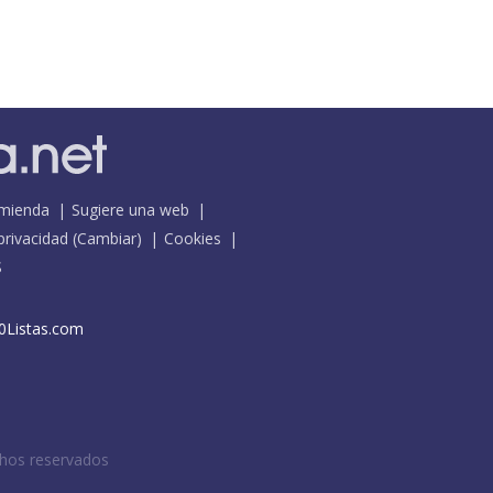
mienda
Sugiere una web
 privacidad
(
Cambiar
)
Cookies
S
0Listas.com
chos reservados