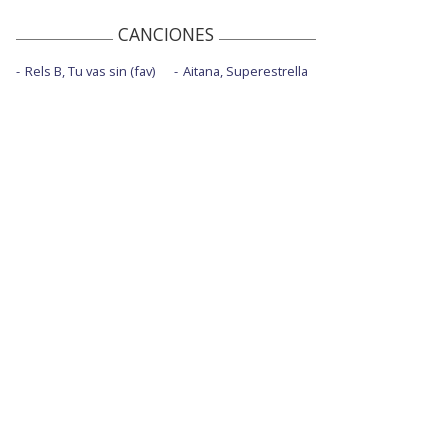
CANCIONES
Rels B, Tu vas sin (fav)
Aitana, Superestrella