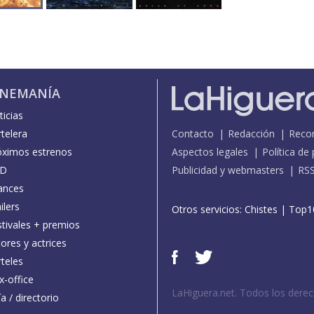
INEMANÍA
icias
telera
Contacto
Redacción
Reco
óximos estrenos
Aspectos legales
Política de
D
Publicidad y webmasters
RS
ances
ilers
Otros servicios:
Chistes
|
Top1
stivales + premios
ores y actrices
teles
x-office
LaHiguera.net. Todos los dere
a / directorio