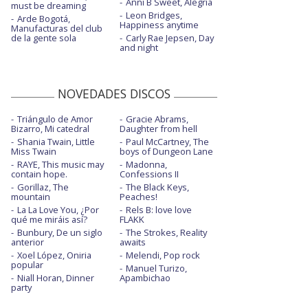
Anni B Sweet, Alegría
must be dreaming
Leon Bridges,
Arde Bogotá,
Happiness anytime
Manufacturas del club
de la gente sola
Carly Rae Jepsen, Day
and night
NOVEDADES DISCOS
Triángulo de Amor
Gracie Abrams,
Bizarro, Mi catedral
Daughter from hell
Shania Twain, Little
Paul McCartney, The
Miss Twain
boys of Dungeon Lane
RAYE, This music may
Madonna,
contain hope.
Confessions II
Gorillaz, The
The Black Keys,
mountain
Peaches!
La La Love You, ¿Por
Rels B: love love
qué me miráis así?
FLAKK
Bunbury, De un siglo
The Strokes, Reality
anterior
awaits
Xoel López, Oniria
Melendi, Pop rock
popular
Manuel Turizo,
Niall Horan, Dinner
Apambichao
party