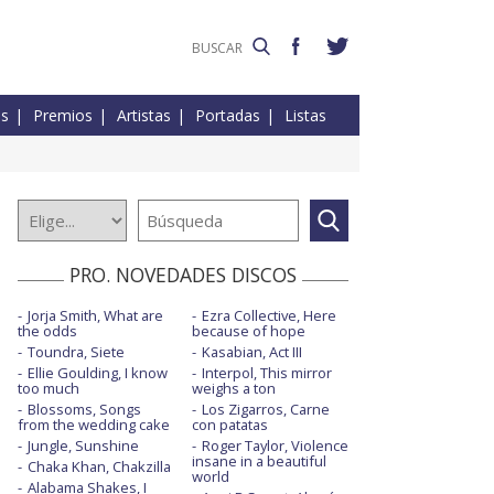
es
Premios
Artistas
Portadas
Listas
PRO. NOVEDADES DISCOS
Jorja Smith, What are
Ezra Collective, Here
the odds
because of hope
Toundra, Siete
Kasabian, Act III
Ellie Goulding, I know
Interpol, This mirror
too much
weighs a ton
Blossoms, Songs
Los Zigarros, Carne
from the wedding cake
con patatas
Jungle, Sunshine
Roger Taylor, Violence
insane in a beautiful
Chaka Khan, Chakzilla
world
Alabama Shakes, I