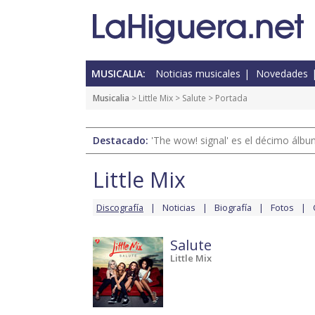
MUSICALIA:
Noticias musicales
Novedades
Musicalia
>
Little Mix
>
Salute
> Portada
Destacado:
'The wow! signal' es el décimo álb
Little Mix
Discografía
Noticias
Biografía
Fotos
Salute
Little Mix