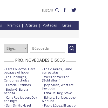
es
Premios
Artistas
Portadas
Listas
PRO. NOVEDADES DISCOS
Ezra Collective, Here
Los Zigarros, Carne
because of hope
con patatas
Los Enemigos,
Weezer, Weezer
Canciones chulas
(Gold album)
Camela, Titánicos
Jorja Smith, What are
the odds
Becky G, Baraja
bendita
Lana Del Rey, Stove
Carly Rae Jepsen, Day
Editors, Surface, echo
and night
& sound
Sam Smith, Hazel
Pablo López, El cuatro