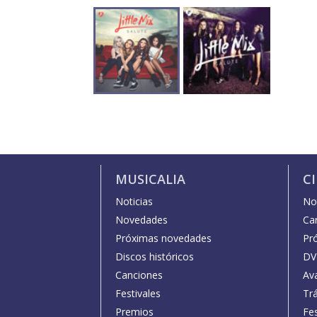
MUSICALIA
C
Noticias
Not
Novedades
Car
Próximas novedades
Pr
Discos históricos
DV
Canciones
Av
Festivales
Trá
Premios
Fe