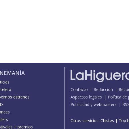
INEMANÍA
icias
telera
Contacto
Redacción
Reco
óximos estrenos
Aspectos legales
Política de
D
Publicidad y webmasters
RS
ances
ilers
Otros servicios:
Chistes
|
Top1
stivales + premios