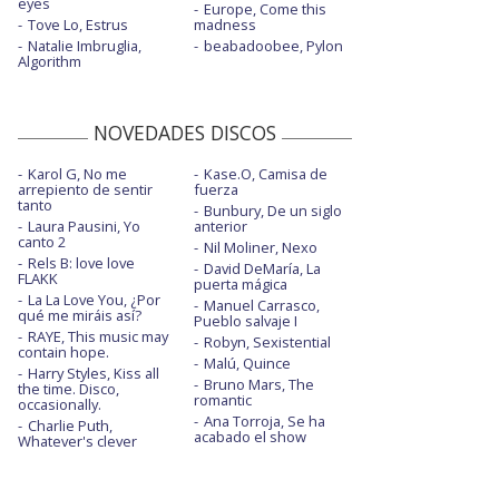
eyes
Europe, Come this
Tove Lo, Estrus
madness
Natalie Imbruglia,
beabadoobee, Pylon
Algorithm
NOVEDADES DISCOS
Karol G, No me
Kase.O, Camisa de
arrepiento de sentir
fuerza
tanto
Bunbury, De un siglo
Laura Pausini, Yo
anterior
canto 2
Nil Moliner, Nexo
Rels B: love love
David DeMaría, La
FLAKK
puerta mágica
La La Love You, ¿Por
Manuel Carrasco,
qué me miráis así?
Pueblo salvaje I
RAYE, This music may
Robyn, Sexistential
contain hope.
Malú, Quince
Harry Styles, Kiss all
Bruno Mars, The
the time. Disco,
romantic
occasionally.
Ana Torroja, Se ha
Charlie Puth,
acabado el show
Whatever's clever