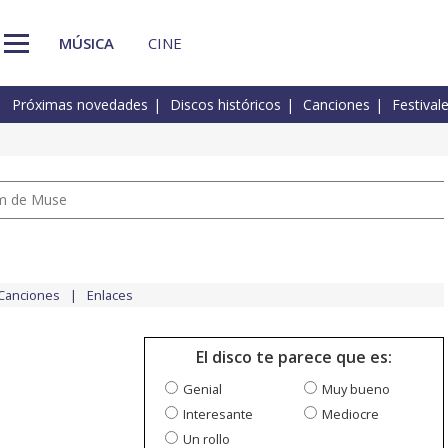
MÚSICA
CINE
Próximas novedades
Discos históricos
Canciones
Festival
um de Muse
Canciones
Enlaces
El disco te parece que es:
Genial
Muy bueno
Interesante
Mediocre
Un rollo