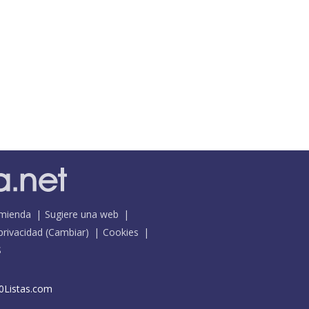
mienda
Sugiere una web
 privacidad
(
Cambiar
)
Cookies
S
0Listas.com