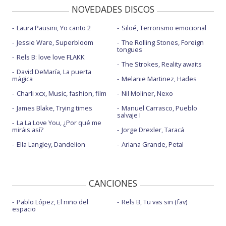
NOVEDADES DISCOS
Laura Pausini, Yo canto 2
Siloé, Terrorismo emocional
Jessie Ware, Superbloom
The Rolling Stones, Foreign
tongues
Rels B: love love FLAKK
The Strokes, Reality awaits
David DeMaría, La puerta
mágica
Melanie Martinez, Hades
Charli xcx, Music, fashion, film
Nil Moliner, Nexo
James Blake, Trying times
Manuel Carrasco, Pueblo
salvaje I
La La Love You, ¿Por qué me
miráis así?
Jorge Drexler, Taracá
Ella Langley, Dandelion
Ariana Grande, Petal
CANCIONES
Pablo López, El niño del
Rels B, Tu vas sin (fav)
espacio