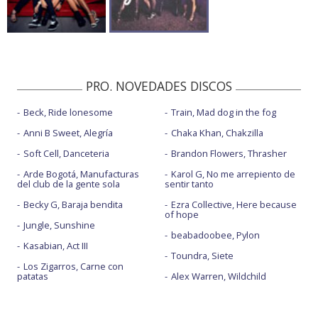
PRO. NOVEDADES DISCOS
Beck, Ride lonesome
Train, Mad dog in the fog
Anni B Sweet, Alegría
Chaka Khan, Chakzilla
Soft Cell, Danceteria
Brandon Flowers, Thrasher
Arde Bogotá, Manufacturas
Karol G, No me arrepiento de
del club de la gente sola
sentir tanto
Becky G, Baraja bendita
Ezra Collective, Here because
of hope
Jungle, Sunshine
beabadoobee, Pylon
Kasabian, Act III
Toundra, Siete
Los Zigarros, Carne con
patatas
Alex Warren, Wildchild