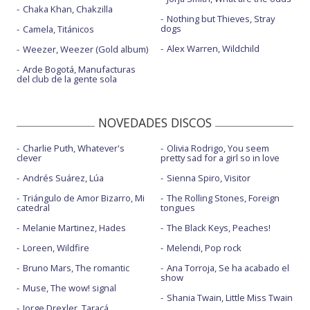
Chaka Khan, Chakzilla
Nothing but Thieves, Stray
dogs
Camela, Titánicos
Alex Warren, Wildchild
Weezer, Weezer (Gold album)
Arde Bogotá, Manufacturas
del club de la gente sola
NOVEDADES DISCOS
Charlie Puth, Whatever's
Olivia Rodrigo, You seem
clever
pretty sad for a girl so in love
Andrés Suárez, Lúa
Sienna Spiro, Visitor
Triángulo de Amor Bizarro, Mi
The Rolling Stones, Foreign
catedral
tongues
Melanie Martinez, Hades
The Black Keys, Peaches!
Loreen, Wildfire
Melendi, Pop rock
Bruno Mars, The romantic
Ana Torroja, Se ha acabado el
show
Muse, The wow! signal
Shania Twain, Little Miss Twain
Jorge Drexler, Taracá