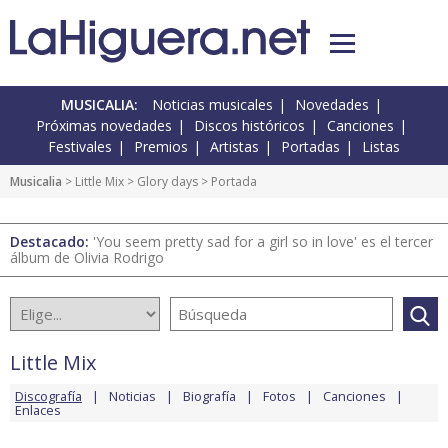
MUSICALIA:
Noticias musicales
Novedades
Próximas novedades
Discos históricos
Canciones
Festivales
Premios
Artistas
Portadas
Listas
Musicalia
>
Little Mix
>
Glory days
> Portada
Destacado:
'You seem pretty sad for a girl so in love' es el tercer
álbum de Olivia Rodrigo
Little Mix
Discografía
Noticias
Biografía
Fotos
Canciones
Enlaces