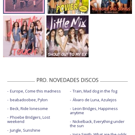
PRO. NOVEDADES DISCOS
Europe, Come this madness
Train, Mad dog in the fog
beabadoobee, Pylon
Álvaro de Luna, Azulejos
Beck, Ride lonesome
Leon Bridges, Happiness
anytime
Phoebe Bridgers, Lost
weekend
Nickelback, Everything under
the sun
Jungle, Sunshine
Jorja Smith, What are the odds