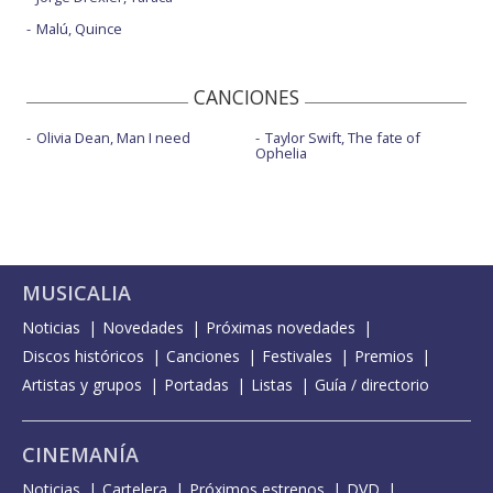
Malú, Quince
CANCIONES
Olivia Dean, Man I need
Taylor Swift, The fate of
Ophelia
MUSICALIA
Noticias
Novedades
Próximas novedades
Discos históricos
Canciones
Festivales
Premios
Artistas y grupos
Portadas
Listas
Guía / directorio
CINEMANÍA
Noticias
Cartelera
Próximos estrenos
DVD