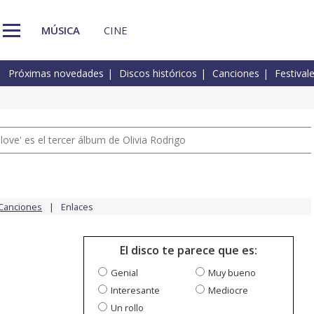
MÚSICA
CINE
Próximas novedades
Discos históricos
Canciones
Festival
 love' es el tercer álbum de Olivia Rodrigo
Canciones
Enlaces
El disco te parece que es:
Genial
Muy bueno
Interesante
Mediocre
Un rollo