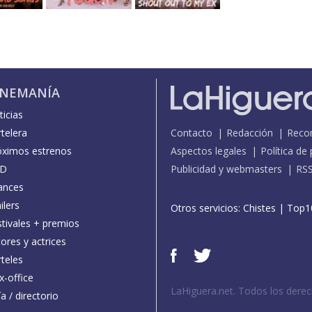
INEMANÍA
icias
telera
Contacto
Redacción
Reco
óximos estrenos
Aspectos legales
Política de
D
Publicidad y webmasters
RS
ances
ilers
Otros servicios:
Chistes
|
Top1
stivales + premios
ores y actrices
teles
x-office
LaHiguera.net. Todos los dere
a / directorio