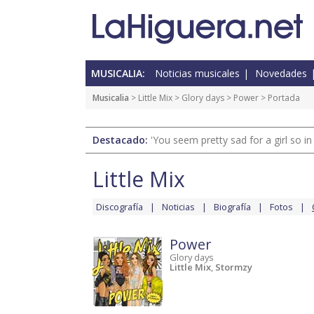
MUSICALIA:
Noticias musicales
Novedades
Musicalia
>
Little Mix
>
Glory days
>
Power
> Portada
Destacado:
'You seem pretty sad for a girl so in
Little Mix
Discografía
Noticias
Biografía
Fotos
Power
Glory days
Little Mix
,
Stormzy