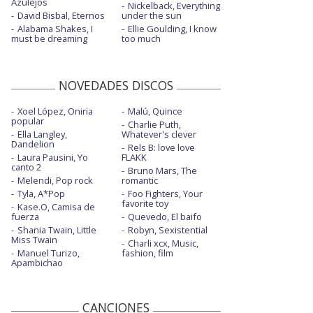
Azulejos
Nickelback, Everything
David Bisbal, Eternos
under the sun
Alabama Shakes, I
Ellie Goulding, I know
must be dreaming
too much
NOVEDADES DISCOS
Xoel López, Oniria
Malú, Quince
popular
Charlie Puth,
Ella Langley,
Whatever's clever
Dandelion
Rels B: love love
Laura Pausini, Yo
FLAKK
canto 2
Bruno Mars, The
Melendi, Pop rock
romantic
Tyla, A*Pop
Foo Fighters, Your
favorite toy
Kase.O, Camisa de
fuerza
Quevedo, El baifo
Shania Twain, Little
Robyn, Sexistential
Miss Twain
Charli xcx, Music,
Manuel Turizo,
fashion, film
Apambichao
CANCIONES