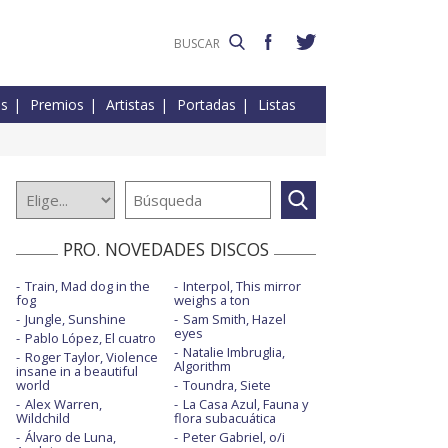
es
Premios
Artistas
Portadas
Listas
PRO. NOVEDADES DISCOS
Train, Mad dog in the
Interpol, This mirror
fog
weighs a ton
Jungle, Sunshine
Sam Smith, Hazel
eyes
Pablo López, El cuatro
Natalie Imbruglia,
Roger Taylor, Violence
Algorithm
insane in a beautiful
world
Toundra, Siete
Alex Warren,
La Casa Azul, Fauna y
Wildchild
flora subacuática
Álvaro de Luna,
Peter Gabriel, o/i