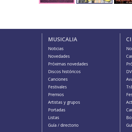
MUSICALIA
C
Noticias
Not
Novedades
Car
Próximas novedades
Pr
Discos históricos
DV
Canciones
Av
Festivales
Trá
Premios
Fe
Artistas y grupos
Act
Portadas
Car
Listas
Bo
Guía / directorio
Guí