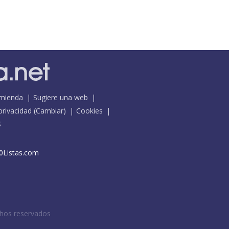
mienda
Sugiere una web
 privacidad
(
Cambiar
)
Cookies
S
0Listas.com
chos reservados