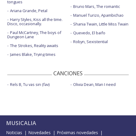
tongues
Bruno Mars, The romantic
Ariana Grande, Petal
Manuel Turizo, Apambichao
Harry Styles, Kiss all the time.
Disco, occasionally.
Shania Twain, Little Miss Twain
Paul McCartney, The boys of
Quevedo, El baifo
Dungeon Lane
Robyn, Sexistential
The Strokes, Reality awaits
James Blake, Trying times
CANCIONES
Rels B, Tu vas sin (fav)
Olivia Dean, Man I need
MUSICALIA
Noticias
Novedades
Próximas novedades