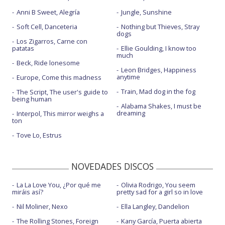
Anni B Sweet, Alegría
Jungle, Sunshine
Soft Cell, Danceteria
Nothing but Thieves, Stray
dogs
Los Zigarros, Carne con
patatas
Ellie Goulding, I know too
much
Beck, Ride lonesome
Leon Bridges, Happiness
anytime
Europe, Come this madness
Train, Mad dog in the fog
The Script, The user's guide to
being human
Alabama Shakes, I must be
dreaming
Interpol, This mirror weighs a
ton
Tove Lo, Estrus
NOVEDADES DISCOS
La La Love You, ¿Por qué me
Olivia Rodrigo, You seem
miráis así?
pretty sad for a girl so in love
Nil Moliner, Nexo
Ella Langley, Dandelion
The Rolling Stones, Foreign
Kany García, Puerta abierta