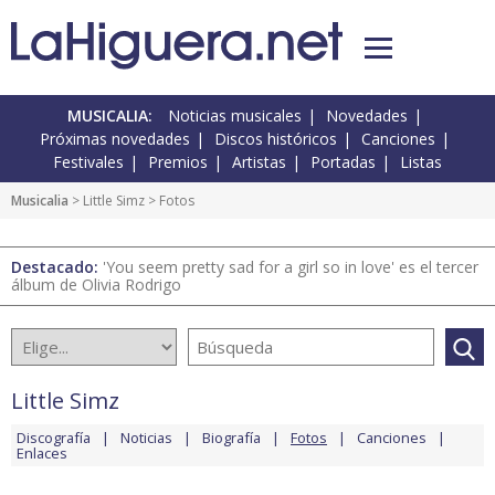
MUSICALIA:
Noticias musicales
Novedades
Próximas novedades
Discos históricos
Canciones
Festivales
Premios
Artistas
Portadas
Listas
Musicalia
>
Little Simz
> Fotos
Destacado:
'You seem pretty sad for a girl so in love' es el tercer
álbum de Olivia Rodrigo
Little Simz
Discografía
Noticias
Biografía
Fotos
Canciones
Enlaces