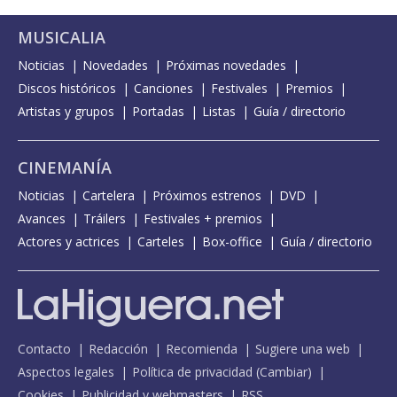
MUSICALIA
Noticias
Novedades
Próximas novedades
Discos históricos
Canciones
Festivales
Premios
Artistas y grupos
Portadas
Listas
Guía / directorio
CINEMANÍA
Noticias
Cartelera
Próximos estrenos
DVD
Avances
Tráilers
Festivales + premios
Actores y actrices
Carteles
Box-office
Guía / directorio
Contacto
Redacción
Recomienda
Sugiere una web
Aspectos legales
Política de privacidad
(
Cambiar
)
Cookies
Publicidad y webmasters
RSS