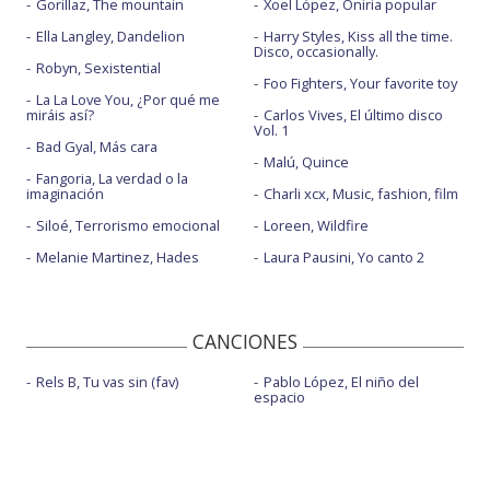
Gorillaz, The mountain
Xoel López, Oniria popular
Ella Langley, Dandelion
Harry Styles, Kiss all the time.
Disco, occasionally.
Robyn, Sexistential
Foo Fighters, Your favorite toy
La La Love You, ¿Por qué me
miráis así?
Carlos Vives, El último disco
Vol. 1
Bad Gyal, Más cara
Malú, Quince
Fangoria, La verdad o la
imaginación
Charli xcx, Music, fashion, film
Siloé, Terrorismo emocional
Loreen, Wildfire
Melanie Martinez, Hades
Laura Pausini, Yo canto 2
CANCIONES
Rels B, Tu vas sin (fav)
Pablo López, El niño del
espacio