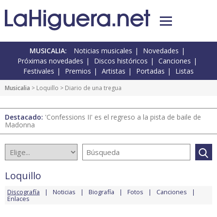
MUSICALIA:
Noticias musicales
Novedades
Próximas novedades
Discos históricos
Canciones
Festivales
Premios
Artistas
Portadas
Listas
Musicalia
>
Loquillo
> Diario de una tregua
Destacado:
'Confessions II' es el regreso a la pista de baile de
Madonna
Loquillo
Discografía
Noticias
Biografía
Fotos
Canciones
Enlaces