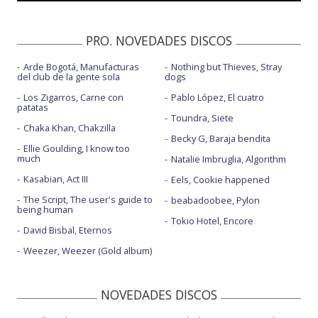
PRO. NOVEDADES DISCOS
Arde Bogotá, Manufacturas
Nothing but Thieves, Stray
del club de la gente sola
dogs
Los Zigarros, Carne con
Pablo López, El cuatro
patatas
Toundra, Siete
Chaka Khan, Chakzilla
Becky G, Baraja bendita
Ellie Goulding, I know too
much
Natalie Imbruglia, Algorithm
Kasabian, Act III
Eels, Cookie happened
The Script, The user's guide to
beabadoobee, Pylon
being human
Tokio Hotel, Encore
David Bisbal, Eternos
Weezer, Weezer (Gold album)
NOVEDADES DISCOS