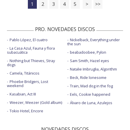
1
2
3
4
5
>
>>
PRO. NOVEDADES DISCOS
Pablo López, El cuatro
Nickelback, Everything under
the sun
La Casa Azul, Fauna y flora
subacuática
beabadoobee, Pylon
Nothing but Thieves, Stray
Sam Smith, Hazel eyes
dogs
Natalie Imbruglia, Algorithm
Camela, Titánicos
Beck, Ride lonesome
Phoebe Bridgers, Lost
weekend
Train, Mad dog in the fog
Kasabian, Act III
Eels, Cookie happened
Weezer, Weezer (Gold album)
Álvaro de Luna, Azulejos
Tokio Hotel, Encore
NOVEDADES DISCOS