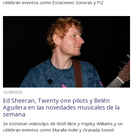
celebran eventos como Estaciones Sonoras y FIZ
12/09/2025
Ed Sheeran, Twenty one pilots y Belén
Aguilera en las novedades musicales de la
semana
Se estrenan videoclips de Wolf Alice y Hayley Williams y se
celebran eventos como Muralla Indie y Granada Sound