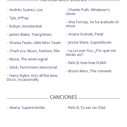
Andrés Suárez, Lúa
Charlie Puth, Whatever's
clever
Tyla, A*Pop
Ana Torroja, Se ha acabado el
show
Robyn, Sexistential
Ariana Grande, Petal
James Blake, Trying times
Jessie Ware, Superbloom
Shania Twain, Little Miss Twain
La La Love You, ¿Por qué me
Charli xcx, Music, fashion, film
miráis así?
Muse, The wow! signal
Rels B: love love FLAKK
Siloé, Terrorismo emocional
Bruno Mars, The romantic
Harry Styles, Kiss all the time.
Disco, occasionally.
CANCIONES
Aitana, Superestrella
Rels B, Tu vas sin (fav)