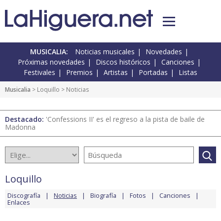
MUSICALIA:
Noticias musicales
Novedades
Próximas novedades
Discos históricos
Canciones
Festivales
Premios
Artistas
Portadas
Listas
Musicalia
>
Loquillo
> Noticias
Destacado:
'Confessions II' es el regreso a la pista de baile de
Madonna
Loquillo
Discografía
Noticias
Biografía
Fotos
Canciones
Enlaces