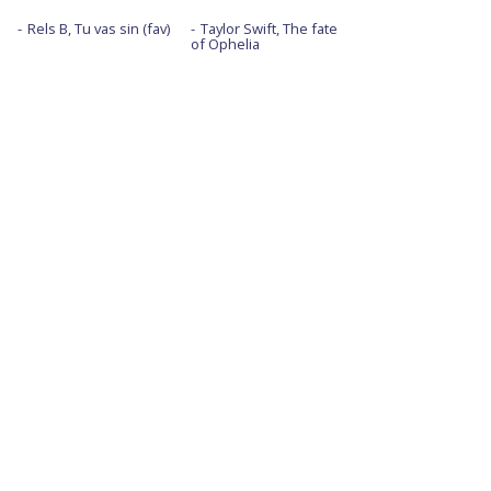
Rels B, Tu vas sin (fav)
Taylor Swift, The fate
of Ophelia