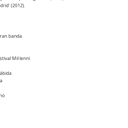
drid
' (2012).
ran banda.
tival Mil·lenni
Rábida
a
ino