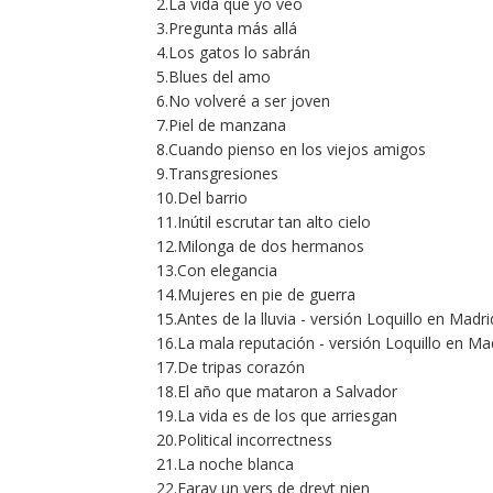
2.La vida que yo veo
3.Pregunta más allá
4.Los gatos lo sabrán
5.Blues del amo
6.No volveré a ser joven
7.Piel de manzana
8.Cuando pienso en los viejos amigos
9.Transgresiones
10.Del barrio
11.Inútil escrutar tan alto cielo
12.Milonga de dos hermanos
13.Con elegancia
14.Mujeres en pie de guerra
15.Antes de la lluvia - versión Loquillo en Madri
16.La mala reputación - versión Loquillo en Ma
17.De tripas corazón
18.El año que mataron a Salvador
19.La vida es de los que arriesgan
20.Political incorrectness
21.La noche blanca
22.Faray un vers de dreyt nien