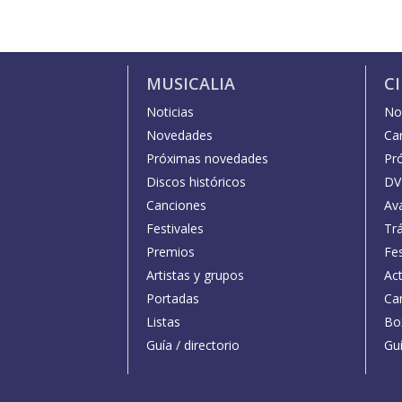
MUSICALIA
C
Noticias
Not
Novedades
Car
Próximas novedades
Pr
Discos históricos
DV
Canciones
Av
Festivales
Trá
Premios
Fe
Artistas y grupos
Act
Portadas
Car
Listas
Bo
Guía / directorio
Guí