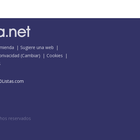
mienda
Sugiere una web
 privacidad
(
Cambiar
)
Cookies
S
0Listas.com
chos reservados