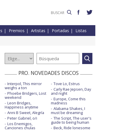
es
Premios
Artistas
Portadas
Listas
PRO. NOVEDADES DISCOS
Interpol, This mirror
Tove Lo, Estrus
weighs a ton
Carly Rae Jepsen, Day
Phoebe Bridgers, Lost
and night
weekend
Europe, Come this
Leon Bridges,
madness
Happiness anytime
Alabama Shakes, I
Anni B Sweet, Alegría
must be dreaming
Peter Gabriel, o/i
The Script, The user's
guide to being human
Los Enemigos,
Canciones chulas
Beck, Ride lonesome