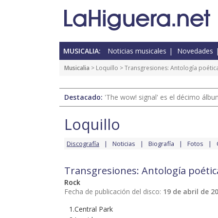
MUSICALIA:
Noticias musicales
Novedades
Musicalia
>
Loquillo
> Transgresiones: Antología poétic
Destacado:
'The wow! signal' es el décimo álb
Loquillo
Discografía
Noticias
Biografía
Fotos
Transgresiones: Antología poétic
Rock
Fecha de publicación del disco:
19 de abril de 2
1.Central Park