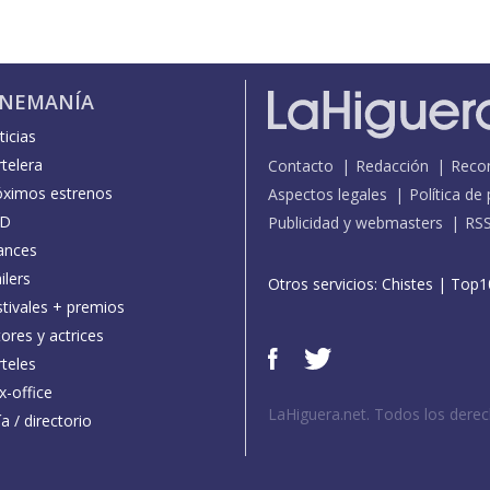
INEMANÍA
icias
telera
Contacto
Redacción
Reco
óximos estrenos
Aspectos legales
Política de
D
Publicidad y webmasters
RS
ances
ilers
Otros servicios:
Chistes
|
Top1
stivales + premios
ores y actrices
teles
x-office
LaHiguera.net. Todos los dere
a / directorio