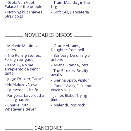
Greta Van Fleet,
Train, Mad dog in the
Palace for the people
fog
Nothing but Thieves,
Soft Cell, Danceteria
Stray dogs
NOVEDADES DISCOS
Melanie Martinez,
Gracie Abrams,
Hades
Daughter from hell
The Rolling Stones,
Bunbury, De un siglo
Foreign tongues
anterior
Karol G, No me
Ariana Grande, Petal
arrepiento de sentir
The Strokes, Reality
tanto
awaits
Jorge Drexler, Taracá
Sienna Spiro, Visitor
Nil Moliner, Nexo
Carlos Vives, El último
Quevedo, El baifo
disco Vol. 1
Fangoria, La verdad o
James Blake, Trying
la imaginación
times
Charlie Puth,
Melendi, Pop rock
Whatever's clever
CANCIONES