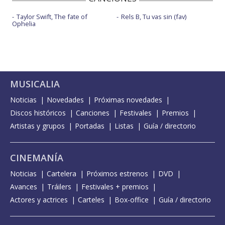
Taylor Swift, The fate of
Rels B, Tu vas sin (fav)
Ophelia
MUSICALIA
Noticias
Novedades
Próximas novedades
Discos históricos
Canciones
Festivales
Premios
Artistas y grupos
Portadas
Listas
Guía / directorio
CINEMANÍA
Noticias
Cartelera
Próximos estrenos
DVD
Avances
Tráilers
Festivales + premios
Actores y actrices
Carteles
Box-office
Guía / directorio