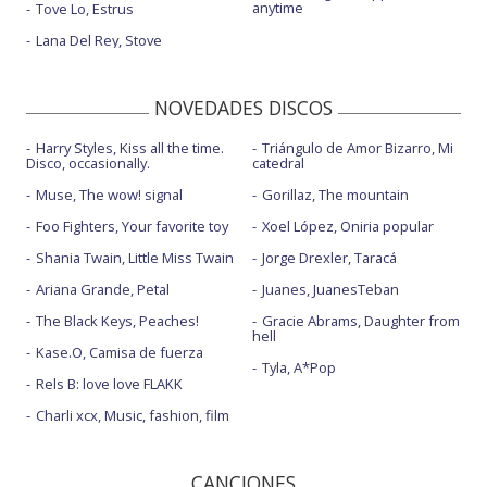
anytime
Tove Lo, Estrus
Lana Del Rey, Stove
NOVEDADES DISCOS
Harry Styles, Kiss all the time.
Triángulo de Amor Bizarro, Mi
Disco, occasionally.
catedral
Muse, The wow! signal
Gorillaz, The mountain
Foo Fighters, Your favorite toy
Xoel López, Oniria popular
Shania Twain, Little Miss Twain
Jorge Drexler, Taracá
Ariana Grande, Petal
Juanes, JuanesTeban
The Black Keys, Peaches!
Gracie Abrams, Daughter from
hell
Kase.O, Camisa de fuerza
Tyla, A*Pop
Rels B: love love FLAKK
Charli xcx, Music, fashion, film
CANCIONES