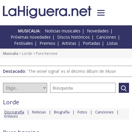
MUSICALIA:
Noticias musicales
Novedades
Próximas novedades
Discos históricos
Canciones
Festivales
Premios
Artistas
Portadas
Listas
Musicalia
>
Lorde
> Pure heroine
Destacado:
'The wow! signal' es el décimo álbum de Muse
Lorde
Discografía
Noticias
Biografía
Fotos
Canciones
Enlaces