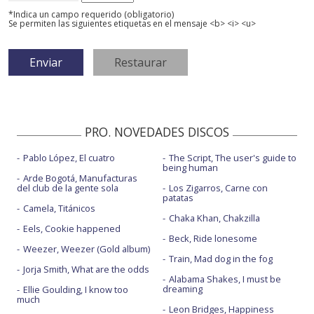
*Indica un campo requerido (obligatorio)
Se permiten las siguientes etiquetas en el mensaje <b> <i> <u>
PRO. NOVEDADES DISCOS
Pablo López, El cuatro
The Script, The user's guide to
being human
Arde Bogotá, Manufacturas
del club de la gente sola
Los Zigarros, Carne con
patatas
Camela, Titánicos
Chaka Khan, Chakzilla
Eels, Cookie happened
Beck, Ride lonesome
Weezer, Weezer (Gold album)
Train, Mad dog in the fog
Jorja Smith, What are the odds
Alabama Shakes, I must be
dreaming
Ellie Goulding, I know too
much
Leon Bridges, Happiness