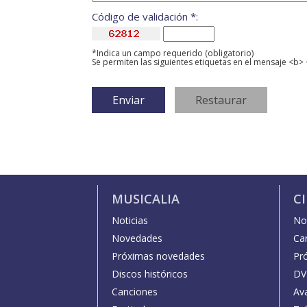
Código de validación *:
*Indica un campo requerido (obligatorio)
Se permiten las siguientes etiquetas en el mensaje <b> 
MUSICALIA
C
Noticias
Not
Novedades
Car
Próximas novedades
Pr
Discos históricos
DV
Canciones
Av