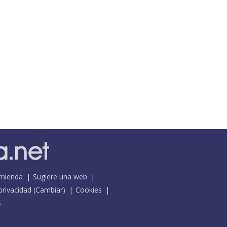
mienda
Sugiere una web
 privacidad
(
Cambiar
)
Cookies
S