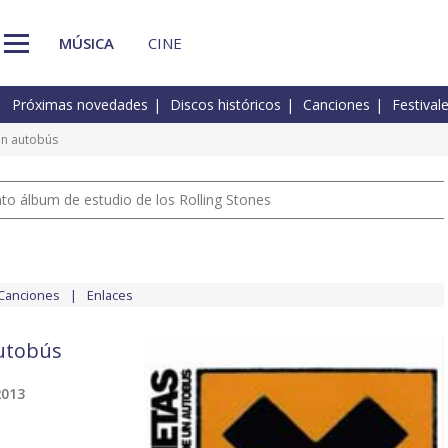
MÚSICA
CINE
Próximas novedades
Discos históricos
Canciones
Festival
un autobús
nto álbum de estudio de los Rolling Stones
Canciones
Enlaces
utobús
2013