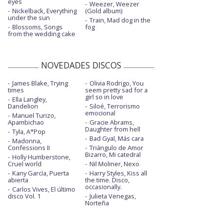
eyes
Weezer, Weezer
Nickelback, Everything
(Gold album)
under the sun
Train, Mad dog in the
Blossoms, Songs
fog
from the wedding cake
NOVEDADES DISCOS
James Blake, Trying
Olivia Rodrigo, You
times
seem pretty sad for a
girl so in love
Ella Langley,
Dandelion
Siloé, Terrorismo
emocional
Manuel Turizo,
Apambichao
Gracie Abrams,
Daughter from hell
Tyla, A*Pop
Bad Gyal, Más cara
Madonna,
Confessions II
Triángulo de Amor
Bizarro, Mi catedral
Holly Humberstone,
Cruel world
Nil Moliner, Nexo
Kany García, Puerta
Harry Styles, Kiss all
abierta
the time. Disco,
occasionally.
Carlos Vives, El último
disco Vol. 1
Julieta Venegas,
Norteña