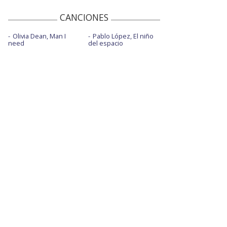
CANCIONES
Olivia Dean, Man I
Pablo López, El niño
need
del espacio