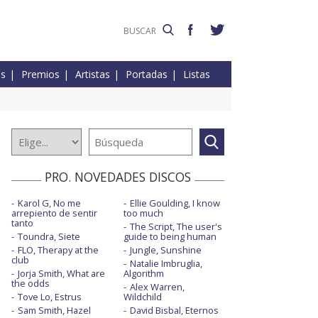
es
Premios
Artistas
Portadas
Listas
PRO. NOVEDADES DISCOS
Karol G, No me
Ellie Goulding, I know
arrepiento de sentir
too much
tanto
The Script, The user's
Toundra, Siete
guide to being human
FLO, Therapy at the
Jungle, Sunshine
club
Natalie Imbruglia,
Jorja Smith, What are
Algorithm
the odds
Alex Warren,
Tove Lo, Estrus
Wildchild
Sam Smith, Hazel
David Bisbal, Eternos