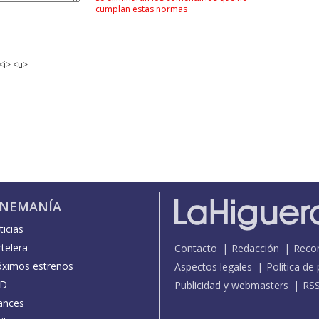
cumplan estas normas
<i> <u>
INEMANÍA
icias
telera
Contacto
Redacción
Reco
óximos estrenos
Aspectos legales
Política de
D
Publicidad y webmasters
RS
ances