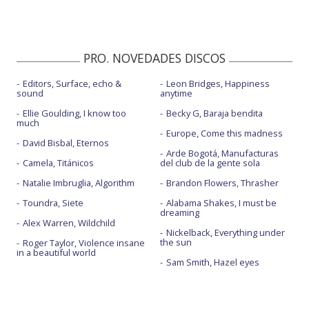
PRO. NOVEDADES DISCOS
Editors, Surface, echo &
Leon Bridges, Happiness
sound
anytime
Ellie Goulding, I know too
Becky G, Baraja bendita
much
Europe, Come this madness
David Bisbal, Eternos
Arde Bogotá, Manufacturas
Camela, Titánicos
del club de la gente sola
Natalie Imbruglia, Algorithm
Brandon Flowers, Thrasher
Toundra, Siete
Alabama Shakes, I must be
dreaming
Alex Warren, Wildchild
Nickelback, Everything under
the sun
Roger Taylor, Violence insane
in a beautiful world
Sam Smith, Hazel eyes