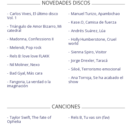
NOVEDADES DISCOS
Carlos Vives, El último disco
Manuel Turizo, Apambichao
Vol. 1
Kase.O, Camisa de fuerza
Triángulo de Amor Bizarro, Mi
catedral
Andrés Suárez, Lúa
Madonna, Confessions II
Holly Humberstone, Cruel
world
Melendi, Pop rock
Sienna Spiro, Visitor
Rels B: love love FLAKK
Jorge Drexler, Taracá
Nil Moliner, Nexo
Siloé, Terrorismo emocional
Bad Gyal, Más cara
Ana Torroja, Se ha acabado el
Fangoria, La verdad o la
show
imaginación
CANCIONES
Taylor Swift, The fate of
Rels B, Tu vas sin (fav)
Ophelia