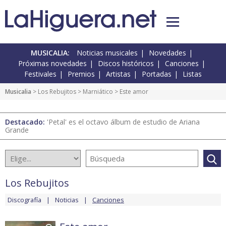
MUSICALIA:
Noticias musicales
Novedades
Próximas novedades
Discos históricos
Canciones
Festivales
Premios
Artistas
Portadas
Listas
Musicalia
>
Los Rebujitos
>
Marniático
> Este amor
Destacado:
'Petal' es el octavo álbum de estudio de Ariana
Grande
Los Rebujitos
Discografía
Noticias
Canciones