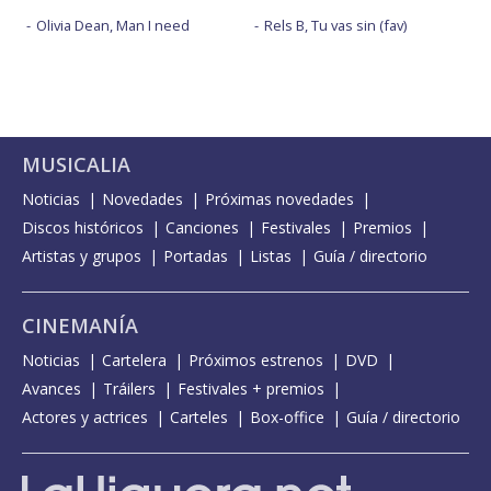
Olivia Dean, Man I need
Rels B, Tu vas sin (fav)
MUSICALIA
Noticias
Novedades
Próximas novedades
Discos históricos
Canciones
Festivales
Premios
Artistas y grupos
Portadas
Listas
Guía / directorio
CINEMANÍA
Noticias
Cartelera
Próximos estrenos
DVD
Avances
Tráilers
Festivales + premios
Actores y actrices
Carteles
Box-office
Guía / directorio