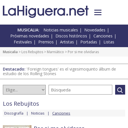
MUSICALIA:
Noticias musicales
Novedades
Próximas novedades
Discos históricos
Canciones
Festivales
Premios
Artistas
Portadas
Listas
Musicalia
>
Los Rebujitos
>
Marniático
> Por si me olvidaras
Destacado:
'Foreign tongues' es el vigesimoquinto álbum de
estudio de los Rolling Stones
Los Rebujitos
Discografía
Noticias
Canciones