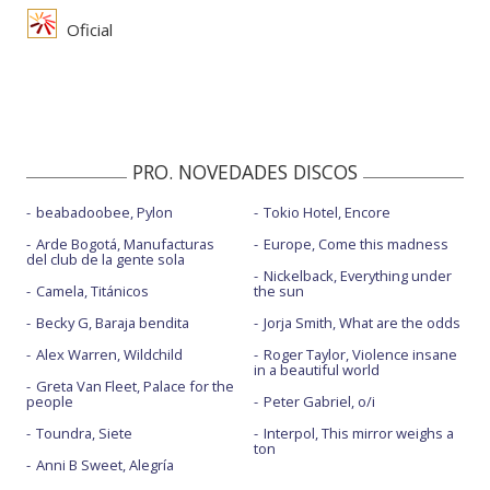
Oficial
PRO. NOVEDADES DISCOS
beabadoobee, Pylon
Tokio Hotel, Encore
Arde Bogotá, Manufacturas
Europe, Come this madness
del club de la gente sola
Nickelback, Everything under
Camela, Titánicos
the sun
Becky G, Baraja bendita
Jorja Smith, What are the odds
Alex Warren, Wildchild
Roger Taylor, Violence insane
in a beautiful world
Greta Van Fleet, Palace for the
people
Peter Gabriel, o/i
Toundra, Siete
Interpol, This mirror weighs a
ton
Anni B Sweet, Alegría