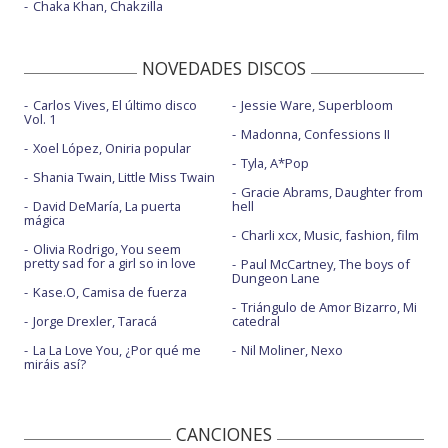
Chaka Khan, Chakzilla
NOVEDADES DISCOS
Carlos Vives, El último disco
Jessie Ware, Superbloom
Vol. 1
Madonna, Confessions II
Xoel López, Oniria popular
Tyla, A*Pop
Shania Twain, Little Miss Twain
Gracie Abrams, Daughter from
David DeMaría, La puerta
hell
mágica
Charli xcx, Music, fashion, film
Olivia Rodrigo, You seem
pretty sad for a girl so in love
Paul McCartney, The boys of
Dungeon Lane
Kase.O, Camisa de fuerza
Triángulo de Amor Bizarro, Mi
Jorge Drexler, Taracá
catedral
La La Love You, ¿Por qué me
Nil Moliner, Nexo
miráis así?
CANCIONES