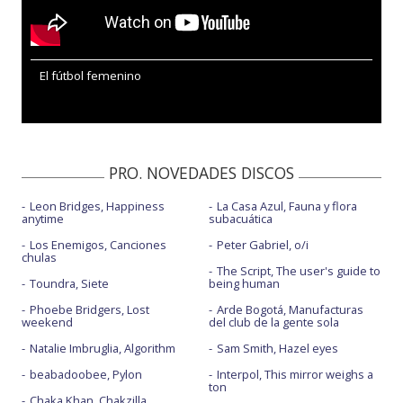
El fútbol femenino
PRO. NOVEDADES DISCOS
Leon Bridges, Happiness
La Casa Azul, Fauna y flora
anytime
subacuática
Los Enemigos, Canciones
Peter Gabriel, o/i
chulas
The Script, The user's guide to
Toundra, Siete
being human
Phoebe Bridgers, Lost
Arde Bogotá, Manufacturas
weekend
del club de la gente sola
Natalie Imbruglia, Algorithm
Sam Smith, Hazel eyes
beabadoobee, Pylon
Interpol, This mirror weighs a
ton
Chaka Khan, Chakzilla