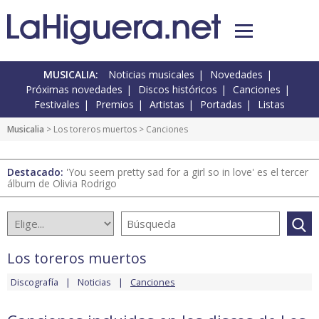
MUSICALIA:
Noticias musicales
Novedades
Próximas novedades
Discos históricos
Canciones
Festivales
Premios
Artistas
Portadas
Listas
Musicalia
>
Los toreros muertos
> Canciones
Destacado:
'You seem pretty sad for a girl so in love' es el tercer
álbum de Olivia Rodrigo
Los toreros muertos
Discografía
Noticias
Canciones