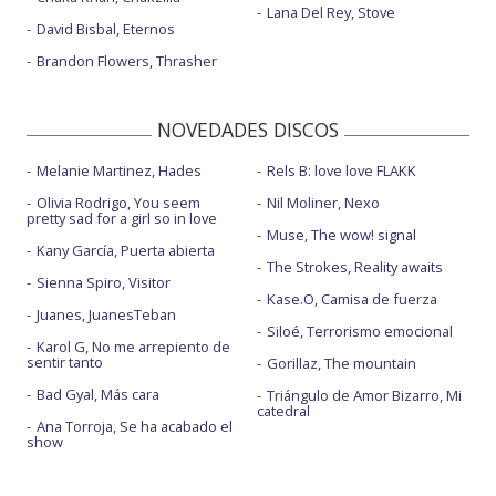
Lana Del Rey, Stove
David Bisbal, Eternos
Brandon Flowers, Thrasher
NOVEDADES DISCOS
Melanie Martinez, Hades
Rels B: love love FLAKK
Olivia Rodrigo, You seem
Nil Moliner, Nexo
pretty sad for a girl so in love
Muse, The wow! signal
Kany García, Puerta abierta
The Strokes, Reality awaits
Sienna Spiro, Visitor
Kase.O, Camisa de fuerza
Juanes, JuanesTeban
Siloé, Terrorismo emocional
Karol G, No me arrepiento de
sentir tanto
Gorillaz, The mountain
Bad Gyal, Más cara
Triángulo de Amor Bizarro, Mi
catedral
Ana Torroja, Se ha acabado el
show