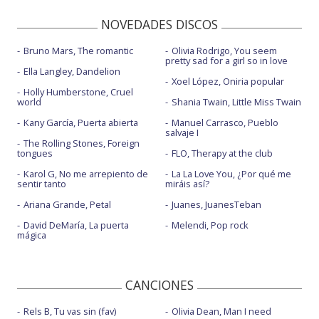
NOVEDADES DISCOS
Bruno Mars, The romantic
Olivia Rodrigo, You seem
pretty sad for a girl so in love
Ella Langley, Dandelion
Xoel López, Oniria popular
Holly Humberstone, Cruel
world
Shania Twain, Little Miss Twain
Kany García, Puerta abierta
Manuel Carrasco, Pueblo
salvaje I
The Rolling Stones, Foreign
tongues
FLO, Therapy at the club
Karol G, No me arrepiento de
La La Love You, ¿Por qué me
sentir tanto
miráis así?
Ariana Grande, Petal
Juanes, JuanesTeban
David DeMaría, La puerta
Melendi, Pop rock
mágica
CANCIONES
Rels B, Tu vas sin (fav)
Olivia Dean, Man I need