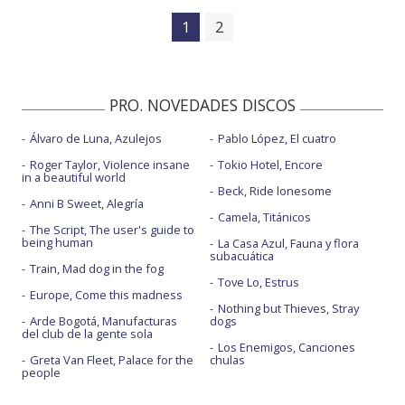
1
2
PRO. NOVEDADES DISCOS
Álvaro de Luna, Azulejos
Pablo López, El cuatro
Roger Taylor, Violence insane
Tokio Hotel, Encore
in a beautiful world
Beck, Ride lonesome
Anni B Sweet, Alegría
Camela, Titánicos
The Script, The user's guide to
being human
La Casa Azul, Fauna y flora
subacuática
Train, Mad dog in the fog
Tove Lo, Estrus
Europe, Come this madness
Nothing but Thieves, Stray
Arde Bogotá, Manufacturas
dogs
del club de la gente sola
Los Enemigos, Canciones
Greta Van Fleet, Palace for the
chulas
people