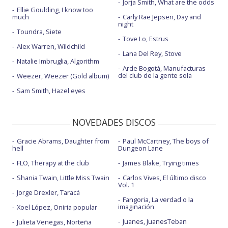
Jorja Smith, What are the odds
Ellie Goulding, I know too
much
Carly Rae Jepsen, Day and
night
Toundra, Siete
Tove Lo, Estrus
Alex Warren, Wildchild
Lana Del Rey, Stove
Natalie Imbruglia, Algorithm
Arde Bogotá, Manufacturas
del club de la gente sola
Weezer, Weezer (Gold album)
Sam Smith, Hazel eyes
NOVEDADES DISCOS
Gracie Abrams, Daughter from
Paul McCartney, The boys of
hell
Dungeon Lane
FLO, Therapy at the club
James Blake, Trying times
Shania Twain, Little Miss Twain
Carlos Vives, El último disco
Vol. 1
Jorge Drexler, Taracá
Fangoria, La verdad o la
imaginación
Xoel López, Oniria popular
Juanes, JuanesTeban
Julieta Venegas, Norteña