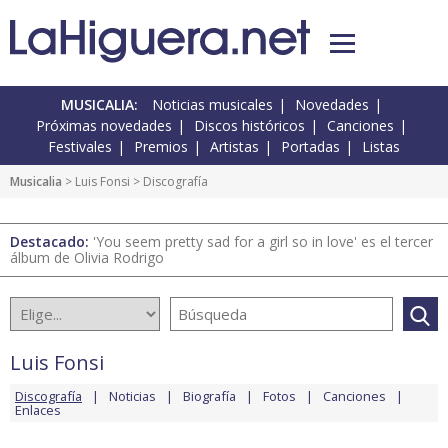
MUSICALIA:
Noticias musicales
Novedades
Próximas novedades
Discos históricos
Canciones
Festivales
Premios
Artistas
Portadas
Listas
Musicalia
>
Luis Fonsi
> Discografía
Destacado:
'You seem pretty sad for a girl so in love' es el tercer
álbum de Olivia Rodrigo
Luis Fonsi
Discografía
Noticias
Biografía
Fotos
Canciones
Enlaces