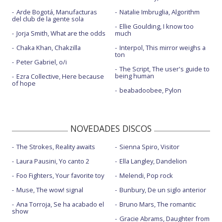
Arde Bogotá, Manufacturas
Natalie Imbruglia, Algorithm
del club de la gente sola
Ellie Goulding, I know too
Jorja Smith, What are the odds
much
Chaka Khan, Chakzilla
Interpol, This mirror weighs a
ton
Peter Gabriel, o/i
The Script, The user's guide to
being human
Ezra Collective, Here because
of hope
beabadoobee, Pylon
NOVEDADES DISCOS
The Strokes, Reality awaits
Sienna Spiro, Visitor
Laura Pausini, Yo canto 2
Ella Langley, Dandelion
Foo Fighters, Your favorite toy
Melendi, Pop rock
Muse, The wow! signal
Bunbury, De un siglo anterior
Ana Torroja, Se ha acabado el
Bruno Mars, The romantic
show
Gracie Abrams, Daughter from