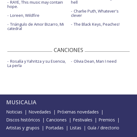
RAYE, This music may contain
hell
hope.
Charlie Puth, Whatever's
Loreen, Wildfire
clever
Triángulo de Amor Bizarro, Mi
The Black Keys, Peaches!
catedral
CANCIONES
Rosalía y Yahritza y su Esencia,
Olivia Dean, Man I need
La perla
MUSICALIA
Noticias
Novedades
Próximas novedades
Discos históricos
Canciones
Festivales
Premios
Artistas y grupos
Portadas
Listas
Guía / directorio