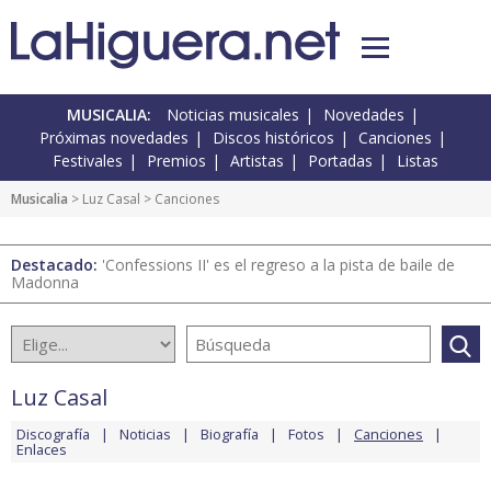
MUSICALIA:
Noticias musicales
Novedades
Próximas novedades
Discos históricos
Canciones
Festivales
Premios
Artistas
Portadas
Listas
Musicalia
>
Luz Casal
> Canciones
Destacado:
'Confessions II' es el regreso a la pista de baile de
Madonna
Luz Casal
Discografía
Noticias
Biografía
Fotos
Canciones
Enlaces