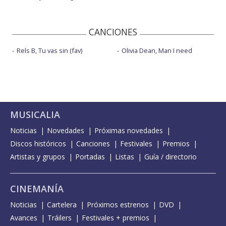
CANCIONES
Rels B, Tu vas sin (fav)
Olivia Dean, Man I need
MUSICALIA
Noticias
Novedades
Próximas novedades
Discos históricos
Canciones
Festivales
Premios
Artistas y grupos
Portadas
Listas
Guía / directorio
CINEMANÍA
Noticias
Cartelera
Próximos estrenos
DVD
Avances
Tráilers
Festivales + premios