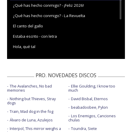
¿Qué has hecho conmigo? - ¡Feliz 2026!
¿Qué has hecho conmigo? - La Revuelta
El canto del gallo
Estaba escrito - con letra
Hola, qué tal
Miénteme al oído
Miénteme al oído - con la letra
PRO. NOVEDADES DISCOS
Morna
The Avalanches, No bad
Ellie Goulding, I know too
Nada es imposible
memories
much
Negra sombra
Nothing but Thieves, Stray
David Bisbal, Eternos
dogs
beabadoobee, Pylon
Que corra el aire - con la letra
Train, Mad dog in the fog
Los Enemigos, Canciones
Que no me silbes - con El Drogas
Álvaro de Luna, Azulejos
chulas
Interpol, This mirror weighs a
Toundra, Siete
Te dejé marchar