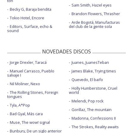
ton
Sam Smith, Hazel eyes
Te sigo soñando - con Depedro
Becky G, Baraja bendita
Brandon Flowers, Thrasher
Tokio Hotel, Encore
Arde Bogotá, Manufacturas
Editors, Surface, echo &
del club de la gente sola
sound
NOVEDADES DISCOS
Jorge Drexler, Taracá
Juanes, JuanesTeban
Manuel Carrasco, Pueblo
James Blake, Trying times
salvaje I
Quevedo, El baifo
Nil Moliner, Nexo
Holly Humberstone, Cruel
The Rolling Stones, Foreign
world
tongues
Melendi, Pop rock
Tyla, A*Pop
Gorillaz, The mountain
Bad Gyal, Más cara
Madonna, Confessions II
Muse, The wow! signal
The Strokes, Reality awaits
Bunbury, De un siglo anterior