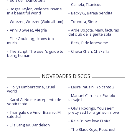
Soft Cell, Danceteria
Camela, Titánicos
Roger Taylor, Violence insane
in a beautiful world
Becky G, Baraja bendita
Weezer, Weezer (Gold album)
Toundra, Siete
Anni B Sweet, Alegría
Arde Bogotá, Manufacturas
del club de la gente sola
Ellie Goulding, I know too
much
Beck, Ride lonesome
The Script, The user's guide to
Chaka Khan, Chakzilla
being human
NOVEDADES DISCOS
Holly Humberstone, Cruel
Laura Pausini, Yo canto 2
world
Manuel Carrasco, Pueblo
Karol G, No me arrepiento de
salvaje I
sentir tanto
Olivia Rodrigo, You seem
Triángulo de Amor Bizarro, Mi
pretty sad for a girl so in love
catedral
Rels B: love love FLAKK
Ella Langley, Dandelion
The Black Keys, Peaches!