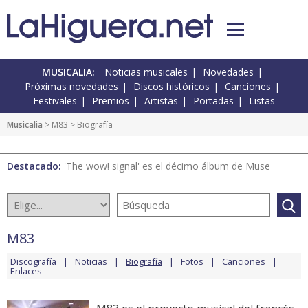
MUSICALIA:
Noticias musicales
Novedades
Próximas novedades
Discos históricos
Canciones
Festivales
Premios
Artistas
Portadas
Listas
Musicalia
>
M83
> Biografía
Destacado:
'The wow! signal' es el décimo álbum de Muse
M83
Discografía
Noticias
Biografía
Fotos
Canciones
Enlaces