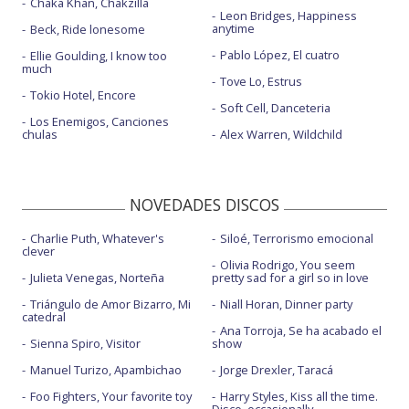
Chaka Khan, Chakzilla
Leon Bridges, Happiness
anytime
Beck, Ride lonesome
Pablo López, El cuatro
Ellie Goulding, I know too
much
Tove Lo, Estrus
Tokio Hotel, Encore
Soft Cell, Danceteria
Los Enemigos, Canciones
chulas
Alex Warren, Wildchild
NOVEDADES DISCOS
Charlie Puth, Whatever's
Siloé, Terrorismo emocional
clever
Olivia Rodrigo, You seem
Julieta Venegas, Norteña
pretty sad for a girl so in love
Triángulo de Amor Bizarro, Mi
Niall Horan, Dinner party
catedral
Ana Torroja, Se ha acabado el
Sienna Spiro, Visitor
show
Manuel Turizo, Apambichao
Jorge Drexler, Taracá
Foo Fighters, Your favorite toy
Harry Styles, Kiss all the time.