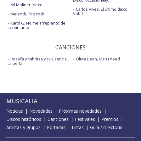
Disco, occasionally.
Nil Moliner, Nexo
Carlos Vives, El último disco
Vol. 1
Melendi, Pop rock
Karol G, No me arrepiento de
sentir tanto
CANCIONES
Rosalía y Yahritza y su Esencia,
Olivia Dean, Man I need
La perla
MUSICALIA
Noticias
Novedades
Próximas novedades
Discos históricos
Canciones
Festivales
Premios
Artistas y grupos
Portadas
Listas
Guía / directorio