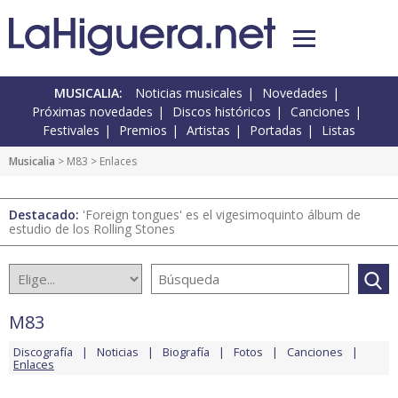
MUSICALIA:
Noticias musicales
Novedades
Próximas novedades
Discos históricos
Canciones
Festivales
Premios
Artistas
Portadas
Listas
Musicalia
>
M83
> Enlaces
Destacado:
'Foreign tongues' es el vigesimoquinto álbum de
estudio de los Rolling Stones
M83
Discografía
Noticias
Biografía
Fotos
Canciones
Enlaces