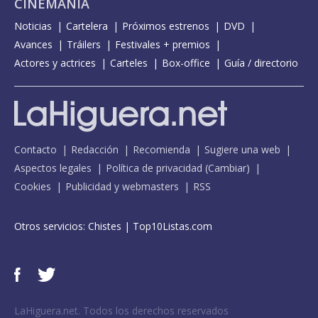
CINEMANÍA
Noticias
Cartelera
Próximos estrenos
DVD
Avances
Tráilers
Festivales + premios
Actores y actrices
Carteles
Box-office
Guía / directorio
Contacto
Redacción
Recomienda
Sugiere una web
Aspectos legales
Política de privacidad
(
Cambiar
)
Cookies
Publicidad y webmasters
RSS
Otros servicios:
Chistes
|
Top10Listas.com
LaHiguera.net. Todos los derechos reservados