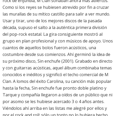
rock de enjundia, M Clan sonaban ahora más abiertos.
Como si los reyes se hubiesen atrevido por fin a cruzar
las murallas de su mítico castillo para salir a ver mundo.
Usar y tirar, uno de los mejores discos de la pasada
década, supuso el salto a la auténtica primera división
del pop-rock estatal. La gira consiguiente mostró al
grupo en plan profesional y con músicos de apoyo. Unos
cuantos de aquellos bolos fueron acústicos, una
costumbre desde sus comienzos. Ahí germinó la idea de
su próximo disco, Sin enchufe (2001). Grabado en directo
y con guitarras acústicas, aquel álbum combinaba temas
conocidos e inéditos y significó el techo comercial de M
Clan. A lomos del éxito Carolina, su canción más popular
hasta la fecha, Sin enchufe fue pronto doble platino y
Tarque y compañía llegaron a oídos de un público que ni
por asomo se les hubiese acercado 3 o 4 años antes.
Viéndolos ahí arriba en las listas me alegré por ellos y
por el rock and roll; sólo un tonto no lo hubiera hecho