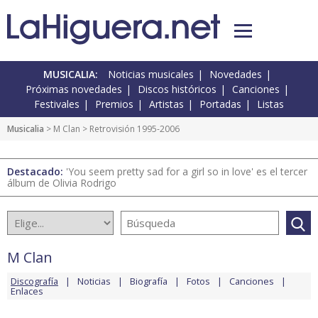
MUSICALIA:
Noticias musicales
Novedades
Próximas novedades
Discos históricos
Canciones
Festivales
Premios
Artistas
Portadas
Listas
Musicalia
>
M Clan
> Retrovisión 1995-2006
Destacado:
'You seem pretty sad for a girl so in love' es el tercer
álbum de Olivia Rodrigo
M Clan
Discografía
Noticias
Biografía
Fotos
Canciones
Enlaces