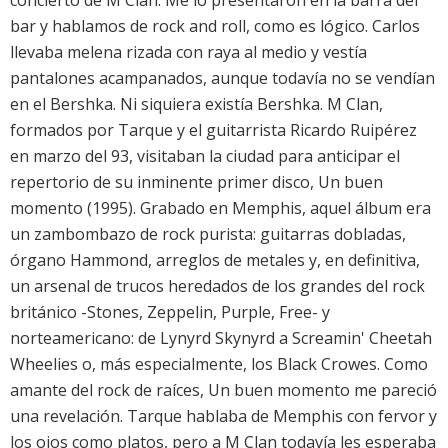
concierto de M Clan. Me lo presentaron en la barra del
bar y hablamos de rock and roll, como es lógico. Carlos
llevaba melena rizada con raya al medio y vestía
pantalones acampanados, aunque todavía no se vendían
en el Bershka. Ni siquiera existía Bershka. M Clan,
formados por Tarque y el guitarrista Ricardo Ruipérez
en marzo del 93, visitaban la ciudad para anticipar el
repertorio de su inminente primer disco, Un buen
momento (1995). Grabado en Memphis, aquel álbum era
un zambombazo de rock purista: guitarras dobladas,
órgano Hammond, arreglos de metales y, en definitiva,
un arsenal de trucos heredados de los grandes del rock
británico -Stones, Zeppelin, Purple, Free- y
norteamericano: de Lynyrd Skynyrd a Screamin' Cheetah
Wheelies o, más especialmente, los Black Crowes. Como
amante del rock de raíces, Un buen momento me pareció
una revelación. Tarque hablaba de Memphis con fervor y
los ojos como platos, pero a M Clan todavía les esperaba