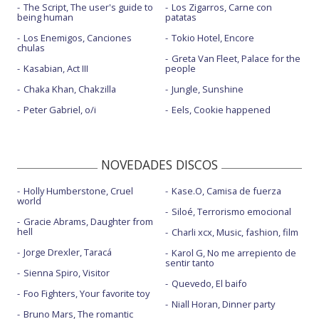
The Script, The user's guide to
Los Zigarros, Carne con
being human
patatas
Los Enemigos, Canciones
Tokio Hotel, Encore
chulas
Greta Van Fleet, Palace for the
Kasabian, Act III
people
Chaka Khan, Chakzilla
Jungle, Sunshine
Peter Gabriel, o/i
Eels, Cookie happened
NOVEDADES DISCOS
Holly Humberstone, Cruel
Kase.O, Camisa de fuerza
world
Siloé, Terrorismo emocional
Gracie Abrams, Daughter from
hell
Charli xcx, Music, fashion, film
Jorge Drexler, Taracá
Karol G, No me arrepiento de
sentir tanto
Sienna Spiro, Visitor
Quevedo, El baifo
Foo Fighters, Your favorite toy
Niall Horan, Dinner party
Bruno Mars, The romantic