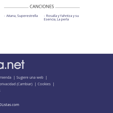
CANCIONES
Aitana, Superestrella
Rosalía y Yahritza y su
Esencia, La perla
mienda
Sugiere una web
 privacidad
(
Cambiar
)
Cookies
S
0Listas.com