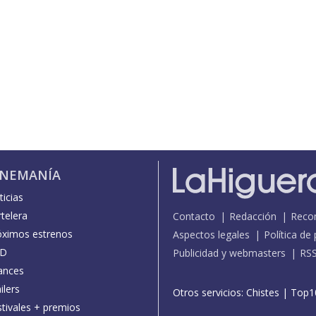
INEMANÍA
icias
telera
Contacto
Redacción
Reco
óximos estrenos
Aspectos legales
Política de
D
Publicidad y webmasters
RS
ances
ilers
Otros servicios:
Chistes
|
Top1
stivales + premios