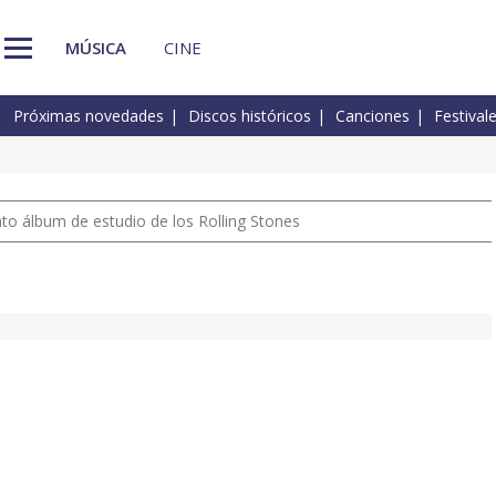
MÚSICA
CINE
Próximas novedades
Discos históricos
Canciones
Festival
nto álbum de estudio de los Rolling Stones