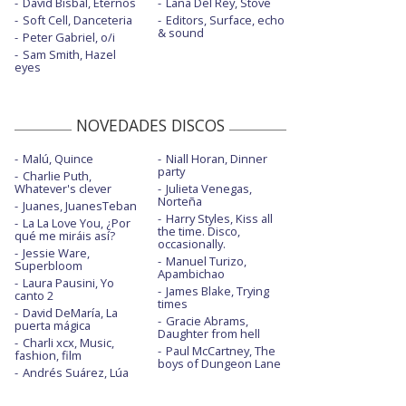
David Bisbal, Eternos
Lana Del Rey, Stove
Soft Cell, Danceteria
Editors, Surface, echo
& sound
Peter Gabriel, o/i
Sam Smith, Hazel
eyes
NOVEDADES DISCOS
Malú, Quince
Niall Horan, Dinner
party
Charlie Puth,
Whatever's clever
Julieta Venegas,
Norteña
Juanes, JuanesTeban
Harry Styles, Kiss all
La La Love You, ¿Por
the time. Disco,
qué me miráis así?
occasionally.
Jessie Ware,
Manuel Turizo,
Superbloom
Apambichao
Laura Pausini, Yo
James Blake, Trying
canto 2
times
David DeMaría, La
Gracie Abrams,
puerta mágica
Daughter from hell
Charli xcx, Music,
Paul McCartney, The
fashion, film
boys of Dungeon Lane
Andrés Suárez, Lúa