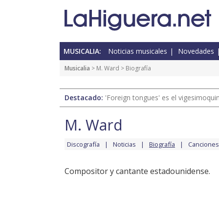
MUSICALIA:
Noticias musicales
Novedades
Musicalia
>
M. Ward
> Biografía
Destacado:
'Foreign tongues' es el vigesimoqui
M. Ward
Discografía
Noticias
Biografía
Canciones
Compositor y cantante estadounidense.