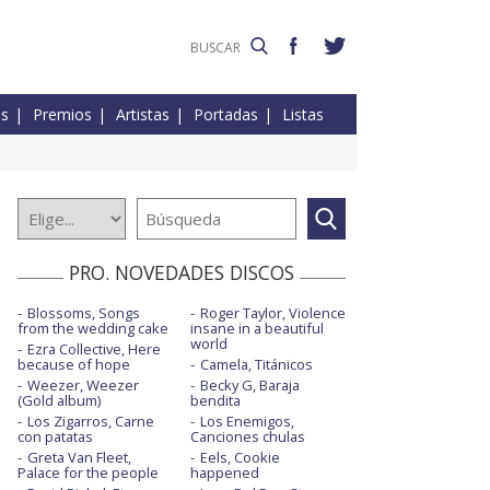
es
Premios
Artistas
Portadas
Listas
PRO. NOVEDADES DISCOS
Blossoms, Songs
Roger Taylor, Violence
from the wedding cake
insane in a beautiful
world
Ezra Collective, Here
because of hope
Camela, Titánicos
Weezer, Weezer
Becky G, Baraja
(Gold album)
bendita
Los Zigarros, Carne
Los Enemigos,
con patatas
Canciones chulas
Greta Van Fleet,
Eels, Cookie
Palace for the people
happened