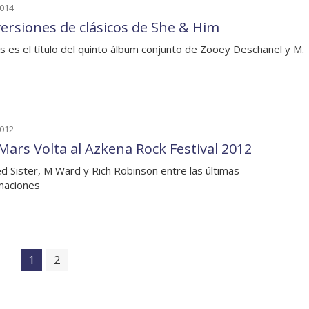
2014
versiones de clásicos de She & Him
cs es el título del quinto álbum conjunto de Zooey Deschanel y M.
2012
Mars Volta al Azkena Rock Festival 2012
d Sister, M Ward y Rich Robinson entre las últimas
maciones
1
2