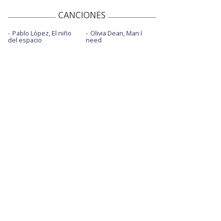
CANCIONES
Pablo López, El niño
Olivia Dean, Man I
del espacio
need