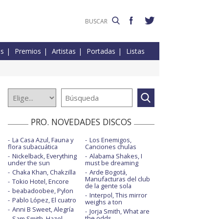
es
Premios
Artistas
Portadas
Listas
PRO. NOVEDADES DISCOS
La Casa Azul, Fauna y
Los Enemigos,
flora subacuática
Canciones chulas
Nickelback, Everything
Alabama Shakes, I
under the sun
must be dreaming
Chaka Khan, Chakzilla
Arde Bogotá,
Manufacturas del club
Tokio Hotel, Encore
de la gente sola
beabadoobee, Pylon
Interpol, This mirror
Pablo López, El cuatro
weighs a ton
Anni B Sweet, Alegría
Jorja Smith, What are
the odds
Sam Smith, Hazel