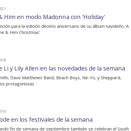
2021
& Him en modo Madonna con 'Holiday'
nción para la edición décimo aniversario de su álbum navideño 'A
he & Him Christmas'
2018
e Li y Lily Allen en las novedades de la semana
Smith, Dave Matthews Band, Beach Boys, Ne-Yo, y Sheppard,
los protagonistas
2016
code en los festivales de la semana
undo fin de semana de septiembre también se celebran el South