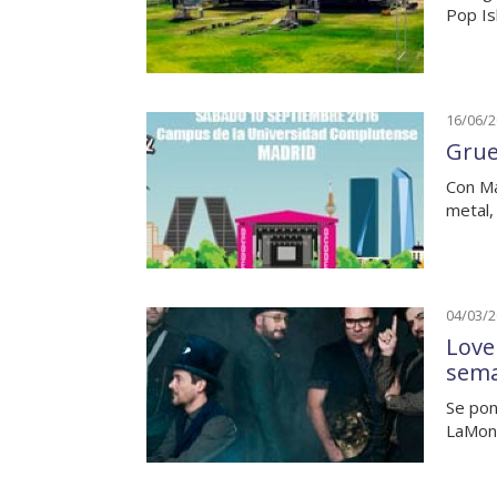
Pop Isl
16/06/
Grue
Con Ma
metal,
04/03/
Love
sem
Se pon
LaMont