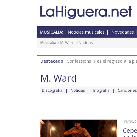
MUSICALIA:
Noticias musicales
Novedades
Musicalia
>
M. Ward
> Noticias
Destacado:
'Confessions II' es el regreso a la 
M. Ward
Discografía
Noticias
Biografía
Canciones
13/09/
Cepe