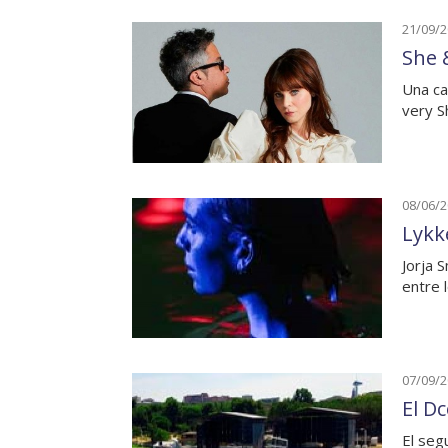
21/09/
She 
Una ca
very S
08/06/
Lykk
Jorja 
entre 
07/09/
El D
El seg