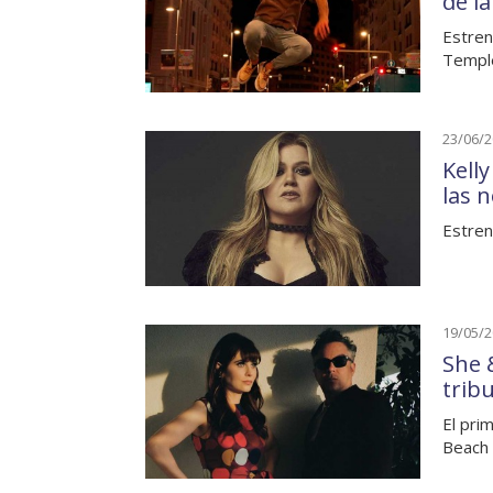
de l
Estren
Temple
23/06/
Kell
las 
Estren
19/05/
She 
tribu
El pri
Beach 