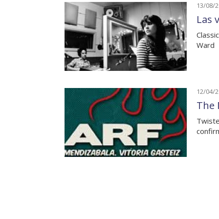
13/08/
Las 
Classi
Ward
12/04/
The 
Twiste
confir