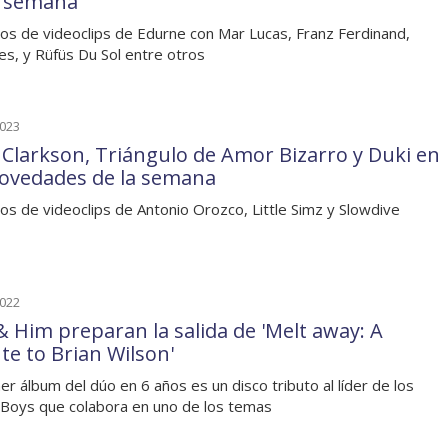
a semana
os de videoclips de Edurne con Mar Lucas, Franz Ferdinand,
s, y Rüfüs Du Sol entre otros
2023
y Clarkson, Triángulo de Amor Bizarro y Duki en
novedades de la semana
os de videoclips de Antonio Orozco, Little Simz y Slowdive
2022
& Him preparan la salida de 'Melt away: A
te to Brian Wilson'
mer álbum del dúo en 6 años es un disco tributo al líder de los
Boys que colabora en uno de los temas