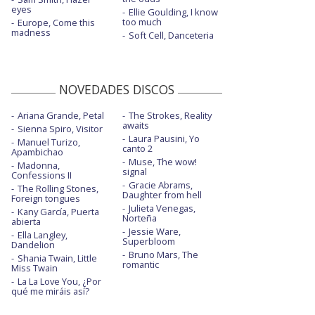
eyes
Ellie Goulding, I know
too much
Europe, Come this
madness
Soft Cell, Danceteria
NOVEDADES DISCOS
Ariana Grande, Petal
The Strokes, Reality
awaits
Sienna Spiro, Visitor
Laura Pausini, Yo
Manuel Turizo,
canto 2
Apambichao
Muse, The wow!
Madonna,
signal
Confessions II
Gracie Abrams,
The Rolling Stones,
Daughter from hell
Foreign tongues
Julieta Venegas,
Kany García, Puerta
Norteña
abierta
Jessie Ware,
Ella Langley,
Superbloom
Dandelion
Bruno Mars, The
Shania Twain, Little
romantic
Miss Twain
La La Love You, ¿Por
qué me miráis así?