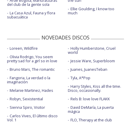
Arde Bogotá, Manufacturas
the sun
del club de la gente sola
Ellie Goulding, I know too
La Casa Azul, Fauna y flora
much
subacuática
NOVEDADES DISCOS
Loreen, Wildfire
Holly Humberstone, Cruel
world
Olivia Rodrigo, You seem
pretty sad for a girl so in love
Jessie Ware, Superbloom
Bruno Mars, The romantic
Juanes, JuanesTeban
Fangoria, La verdad o la
Tyla, A*Pop
imaginación
Harry Styles, Kiss all the time.
Melanie Martinez, Hades
Disco, occasionally.
Robyn, Sexistential
Rels B: love love FLAKK
Sienna Spiro, Visitor
David DeMaría, La puerta
mágica
Carlos Vives, El último disco
Vol. 1
FLO, Therapy at the club