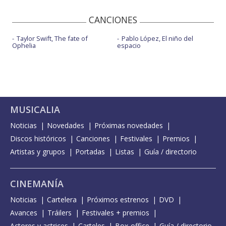
CANCIONES
Taylor Swift, The fate of
Pablo López, El niño del
Ophelia
espacio
MUSICALIA
Noticias
Novedades
Próximas novedades
Discos históricos
Canciones
Festivales
Premios
Artistas y grupos
Portadas
Listas
Guía / directorio
CINEMANÍA
Noticias
Cartelera
Próximos estrenos
DVD
Avances
Tráilers
Festivales + premios
Actores y actrices
Carteles
Box-office
Guía / directorio