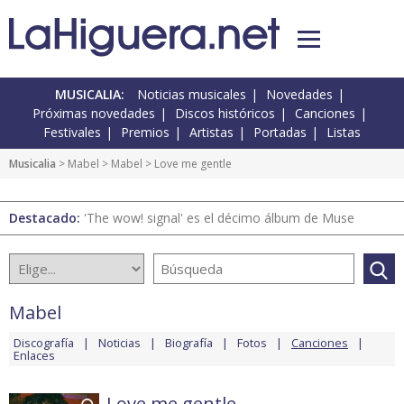
MUSICALIA:
Noticias musicales
Novedades
Próximas novedades
Discos históricos
Canciones
Festivales
Premios
Artistas
Portadas
Listas
Musicalia
>
Mabel
>
Mabel
> Love me gentle
Destacado:
'The wow! signal' es el décimo álbum de Muse
Mabel
Discografía
Noticias
Biografía
Fotos
Canciones
Enlaces
Love me gentle