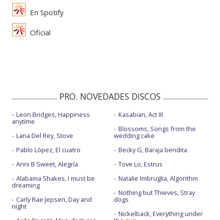
En Spotify
Oficial
PRO. NOVEDADES DISCOS
Leon Bridges, Happiness
Kasabian, Act III
anytime
Blossoms, Songs from the
Lana Del Rey, Stove
wedding cake
Pablo López, El cuatro
Becky G, Baraja bendita
Anni B Sweet, Alegría
Tove Lo, Estrus
Alabama Shakes, I must be
Natalie Imbruglia, Algorithm
dreaming
Nothing but Thieves, Stray
Carly Rae Jepsen, Day and
dogs
night
Nickelback, Everything under