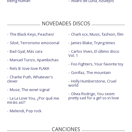
being human
Álvaro de Luna, Azulejos
NOVEDADES DISCOS
The Black Keys, Peaches!
Charli xcx, Music, fashion, film
Siloé, Terrorismo emocional
James Blake, Trying times
Bad Gyal, Más cara
Carlos Vives, El último disco
Vol. 1
Manuel Turizo, Apambichao
Foo Fighters, Your favorite toy
Rels B: love love FLAKK
Gorillaz, The mountain
Charlie Puth, Whatever's
clever
Holly Humberstone, Cruel
world
Muse, The wow! signal
Olivia Rodrigo, You seem
pretty sad for a girl so in love
La La Love You, ¿Por qué me
miráis así?
Melendi, Pop rock
CANCIONES