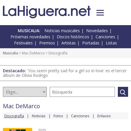
MUSICALIA:
Noticias musicales
Novedades
Próximas novedades
Discos históricos
Canciones
Festivales
Premios
Artistas
Portadas
Listas
Musicalia
>
Mac DeMarco
> Discografía
Destacado:
'You seem pretty sad for a girl so in love' es el tercer
álbum de Olivia Rodrigo
Mac DeMarco
Discografía
Noticias
Fotos
Canciones
Enlaces
2025