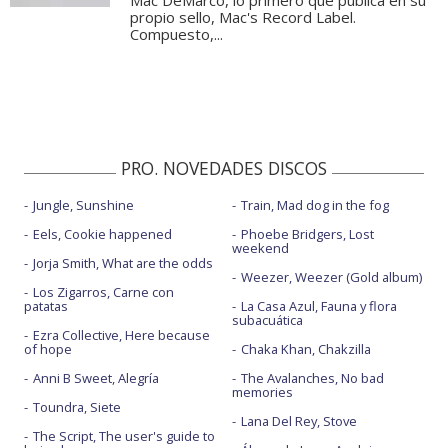
Mac DeMarco, lo primero que publica en su
propio sello, Mac's Record Label.
Compuesto,...
PRO. NOVEDADES DISCOS
Jungle, Sunshine
Train, Mad dog in the fog
Eels, Cookie happened
Phoebe Bridgers, Lost
weekend
Jorja Smith, What are the odds
Weezer, Weezer (Gold album)
Los Zigarros, Carne con
patatas
La Casa Azul, Fauna y flora
subacuática
Ezra Collective, Here because
of hope
Chaka Khan, Chakzilla
Anni B Sweet, Alegría
The Avalanches, No bad
memories
Toundra, Siete
Lana Del Rey, Stove
The Script, The user's guide to