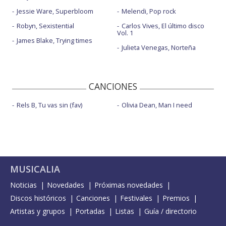
Jessie Ware, Superbloom
Melendi, Pop rock
Robyn, Sexistential
Carlos Vives, El último disco
Vol. 1
James Blake, Trying times
Julieta Venegas, Norteña
CANCIONES
Rels B, Tu vas sin (fav)
Olivia Dean, Man I need
MUSICALIA
Noticias
Novedades
Próximas novedades
Discos históricos
Canciones
Festivales
Premios
Artistas y grupos
Portadas
Listas
Guía / directorio