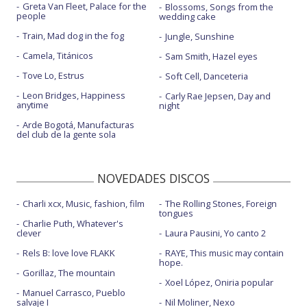
Greta Van Fleet, Palace for the
Blossoms, Songs from the
people
wedding cake
Train, Mad dog in the fog
Jungle, Sunshine
Camela, Titánicos
Sam Smith, Hazel eyes
Tove Lo, Estrus
Soft Cell, Danceteria
Leon Bridges, Happiness
Carly Rae Jepsen, Day and
anytime
night
Arde Bogotá, Manufacturas
del club de la gente sola
NOVEDADES DISCOS
Charli xcx, Music, fashion, film
The Rolling Stones, Foreign
tongues
Charlie Puth, Whatever's
clever
Laura Pausini, Yo canto 2
Rels B: love love FLAKK
RAYE, This music may contain
hope.
Gorillaz, The mountain
Xoel López, Oniria popular
Manuel Carrasco, Pueblo
salvaje I
Nil Moliner, Nexo