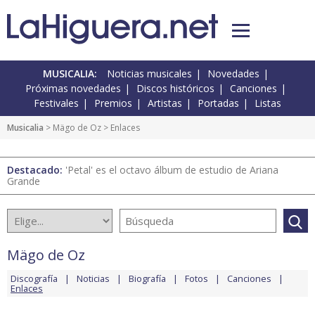
MUSICALIA:
Noticias musicales
Novedades
Próximas novedades
Discos históricos
Canciones
Festivales
Premios
Artistas
Portadas
Listas
Musicalia
>
Mägo de Oz
> Enlaces
Destacado:
'Petal' es el octavo álbum de estudio de Ariana
Grande
Mägo de Oz
Discografía
Noticias
Biografía
Fotos
Canciones
Enlaces