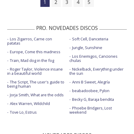
1
2
3
4
5
PRO. NOVEDADES DISCOS
Los Zigarros, Carne con
Soft Cell, Danceteria
patatas
Jungle, Sunshine
Europe, Come this madness
Los Enemigos, Canciones
Train, Mad dog in the fog
chulas
Roger Taylor, Violence insane
Nickelback, Everything under
in a beautiful world
the sun
The Script, The user's guide to
Anni B Sweet, Alegría
being human
beabadoobee, Pylon
Jorja Smith, What are the odds
Becky G, Baraja bendita
Alex Warren, Wildchild
Phoebe Bridgers, Lost
Tove Lo, Estrus
weekend