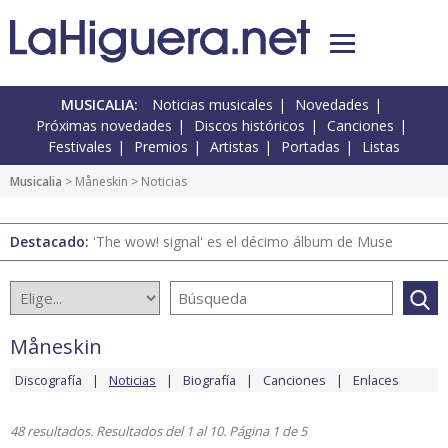
MUSICALIA:
Noticias musicales
Novedades
Próximas novedades
Discos históricos
Canciones
Festivales
Premios
Artistas
Portadas
Listas
Musicalia
>
Måneskin
> Noticias
Destacado:
'The wow! signal' es el décimo álbum de Muse
Måneskin
Discografía
Noticias
Biografía
Canciones
Enlaces
48 resultados. Resultados del 1 al 10. Página 1 de 5