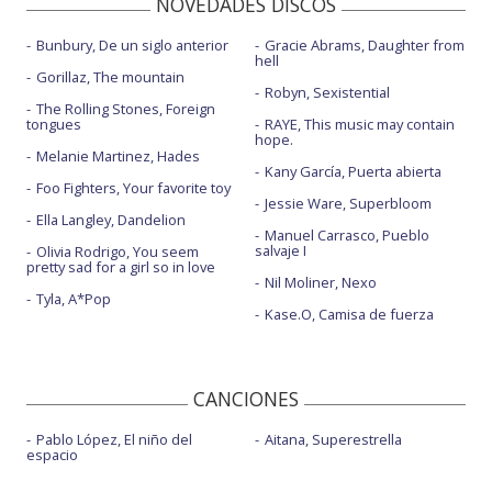
NOVEDADES DISCOS
Bunbury, De un siglo anterior
Gracie Abrams, Daughter from
hell
Gorillaz, The mountain
Robyn, Sexistential
The Rolling Stones, Foreign
tongues
RAYE, This music may contain
hope.
Melanie Martinez, Hades
Kany García, Puerta abierta
Foo Fighters, Your favorite toy
Jessie Ware, Superbloom
Ella Langley, Dandelion
Manuel Carrasco, Pueblo
salvaje I
Olivia Rodrigo, You seem
pretty sad for a girl so in love
Nil Moliner, Nexo
Tyla, A*Pop
Kase.O, Camisa de fuerza
CANCIONES
Pablo López, El niño del
Aitana, Superestrella
espacio