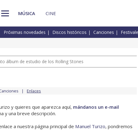
MÚSICA
CINE
Próximas novedades
Discos históricos
Canciones
Festival
nto álbum de estudio de los Rolling Stones
Canciones
Enlaces
urizo y quieres que aparezca aquí,
mándanos un e-mail
na y una breve descripción.
enlace a nuestra página principal de
Manuel Turizo
, pondremos