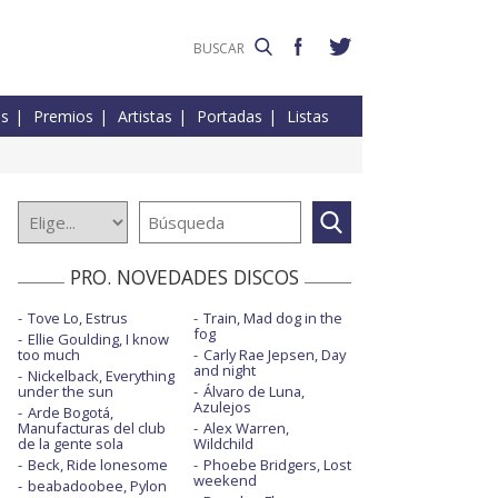
es
Premios
Artistas
Portadas
Listas
PRO. NOVEDADES DISCOS
Tove Lo, Estrus
Train, Mad dog in the
fog
Ellie Goulding, I know
too much
Carly Rae Jepsen, Day
and night
Nickelback, Everything
under the sun
Álvaro de Luna,
Azulejos
Arde Bogotá,
Manufacturas del club
Alex Warren,
de la gente sola
Wildchild
Beck, Ride lonesome
Phoebe Bridgers, Lost
weekend
beabadoobee, Pylon