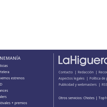
INEMANÍA
icias
telera
Contacto
Redacción
Reco
óximos estrenos
Aspectos legales
Política de
D
Publicidad y webmasters
RS
ances
ilers
Otros servicios:
Chistes
|
Top1
stivales + premios