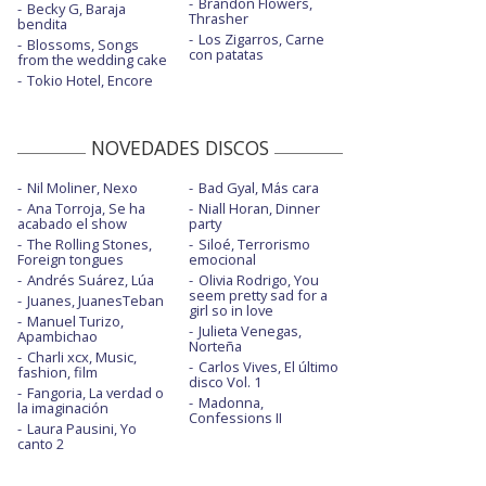
Brandon Flowers,
Becky G, Baraja
Thrasher
bendita
Los Zigarros, Carne
Blossoms, Songs
con patatas
from the wedding cake
Tokio Hotel, Encore
NOVEDADES DISCOS
Nil Moliner, Nexo
Bad Gyal, Más cara
Ana Torroja, Se ha
Niall Horan, Dinner
acabado el show
party
The Rolling Stones,
Siloé, Terrorismo
Foreign tongues
emocional
Andrés Suárez, Lúa
Olivia Rodrigo, You
seem pretty sad for a
Juanes, JuanesTeban
girl so in love
Manuel Turizo,
Julieta Venegas,
Apambichao
Norteña
Charli xcx, Music,
Carlos Vives, El último
fashion, film
disco Vol. 1
Fangoria, La verdad o
Madonna,
la imaginación
Confessions II
Laura Pausini, Yo
canto 2