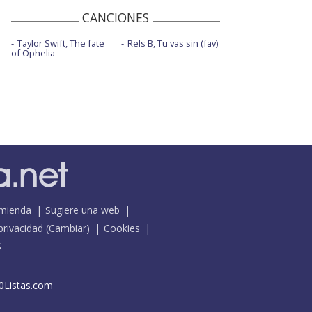
CANCIONES
Taylor Swift, The fate
Rels B, Tu vas sin (fav)
of Ophelia
mienda
Sugiere una web
 privacidad
(
Cambiar
)
Cookies
S
0Listas.com