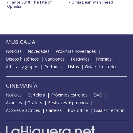
Taylor Swift, The fate of
Olivia Dean, Man I need
Ophelia
MUSICALIA
Noticias
Novedades
Próximas novedades
Discos históricos
Canciones
Festivales
Premios
Artistas y grupos
Portadas
Listas
Guía / directorio
CINEMANÍA
Noticias
Cartelera
Próximos estrenos
DVD
Avances
Tráilers
Festivales + premios
Actores y actrices
Carteles
Box-office
Guía / directorio