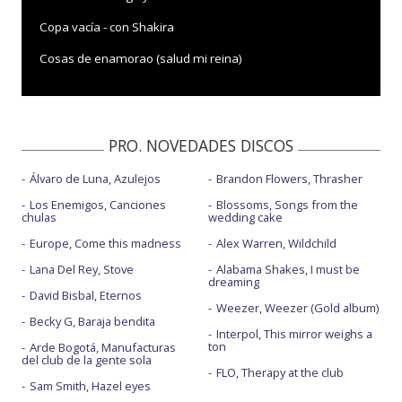
Copa vacía - con Shakira
Cosas de enamorao (salud mi reina)
De 100 a 0
El merengue - con Marshmello
PRO. NOVEDADES DISCOS
Éxtasis - con Maria Becerra
Álvaro de Luna, Azulejos
Brandon Flowers, Thrasher
La bachata
Los Enemigos, Canciones
Blossoms, Songs from the
La bachata - alternativo
chulas
wedding cake
Europe, Come this madness
Alex Warren, Wildchild
La semana - con Elena Rose
Lana Del Rey, Stove
Alabama Shakes, I must be
Mírame ahora (Salud mi reina)
dreaming
David Bisbal, Eternos
Weezer, Weezer (Gold album)
Por un pendejo no se llora (salud mi reina)
Becky G, Baraja bendita
Interpol, This mirror weighs a
Que haces - con Becky G
ton
Arde Bogotá, Manufacturas
del club de la gente sola
Qué pecao - con Kapo
FLO, Therapy at the club
Sam Smith, Hazel eyes