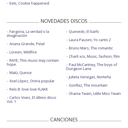
Vagabundo - con Sebastián Yatra y Beéle
Eels, Cookie happened
NOVEDADES DISCOS
Fangoria, La verdad o la
Quevedo, El baifo
imaginación
Laura Pausini, Yo canto 2
Ariana Grande, Petal
Bruno Mars, The romantic
Loreen, Wildfire
Charli xcx, Music, fashion, film
RAYE, This music may contain
hope.
Paul McCartney, The boys of
Dungeon Lane
Malú, Quince
Julieta Venegas, Norteña
Xoel López, Oniria popular
Gorillaz, The mountain
Rels B: love love FLAKK
Shania Twain, Little Miss Twain
Carlos Vives, El último disco
Vol. 1
CANCIONES