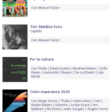
Con
Manuel Turizo
Tini: Maldita foto
Cupido
Con
Manuel Turizo
Pa' la cultura
Con
Thalía
David Guetta
Abraham Mateo
Sofía
Reyes
Human(X)
Maejor
De La Ghetto
Lalo
Ebratt
Color esperanza 2020
Con
Diego Torres
Thalía
Carlos Vives
Coti
Rubén Blades
Dilsinho
Leslie Grace
Ara
Malikian
Río Roma
Ivete Sangalo
Angela Torres