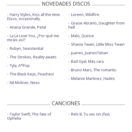
NOVEDADES DISCOS
Harry Styles, Kiss all the time.
Loreen, Wildfire
Disco, occasionally.
Gracie Abrams, Daughter from
Ariana Grande, Petal
hell
La La Love You, ¿Por qué me
Malú, Quince
miráis así?
Shania Twain, Little Miss Twain
Robyn, Sexistential
Juanes, JuanesTeban
The Strokes, Reality awaits
Bad Gyal, Más cara
Tyla, A*Pop
Bruno Mars, The romantic
The Black Keys, Peaches!
Melanie Martinez, Hades
Nil Moliner, Nexo
CANCIONES
Taylor Swift, The fate of
Rels B, Tu vas sin (fav)
Ophelia