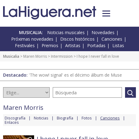
MUSICALIA:
Noticias musicales
Novedades
Próximas novedades
Discos históricos
Canciones
Festivales
Premios
Artistas
Portadas
Listas
Musicalia
>
Maren Morris
>
Intermission
> I hope I never fall in love
Destacado:
'The wow! signal' es el décimo álbum de Muse
Maren Morris
Discografía
Noticias
Biografía
Fotos
Canciones
Enlaces
I hope I never fall in love