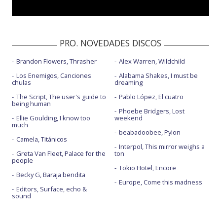
PRO. NOVEDADES DISCOS
Brandon Flowers, Thrasher
Alex Warren, Wildchild
Los Enemigos, Canciones
Alabama Shakes, I must be
chulas
dreaming
The Script, The user's guide to
Pablo López, El cuatro
being human
Phoebe Bridgers, Lost
Ellie Goulding, I know too
weekend
much
beabadoobee, Pylon
Camela, Titánicos
Interpol, This mirror weighs a
Greta Van Fleet, Palace for the
ton
people
Tokio Hotel, Encore
Becky G, Baraja bendita
Europe, Come this madness
Editors, Surface, echo &
sound