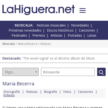
MUSICALIA:
Noticias musicales
Novedades
Próximas novedades
Discos históricos
Canciones
Festivales
Premios
Artistas
Portadas
Listas
Musicalia
>
Maria Becerra
> Enlaces
Destacado:
'The wow! signal' es el décimo álbum de Muse
Maria Becerra
Discografía
Noticias
Biografía
Fotos
Canciones
Enlaces
Si tienes una página relacionada con Maria Becerra y quieres