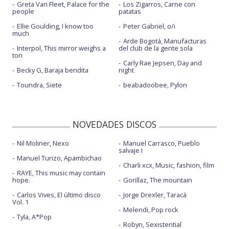
Greta Van Fleet, Palace for the
Los Zigarros, Carne con
people
patatas
Ellie Goulding, I know too
Peter Gabriel, o/i
much
Arde Bogotá, Manufacturas
Interpol, This mirror weighs a
del club de la gente sola
ton
Carly Rae Jepsen, Day and
Becky G, Baraja bendita
night
Toundra, Siete
beabadoobee, Pylon
NOVEDADES DISCOS
Nil Moliner, Nexo
Manuel Carrasco, Pueblo
salvaje I
Manuel Turizo, Apambichao
Charli xcx, Music, fashion, film
RAYE, This music may contain
hope.
Gorillaz, The mountain
Carlos Vives, El último disco
Jorge Drexler, Taracá
Vol. 1
Melendi, Pop rock
Tyla, A*Pop
Robyn, Sexistential