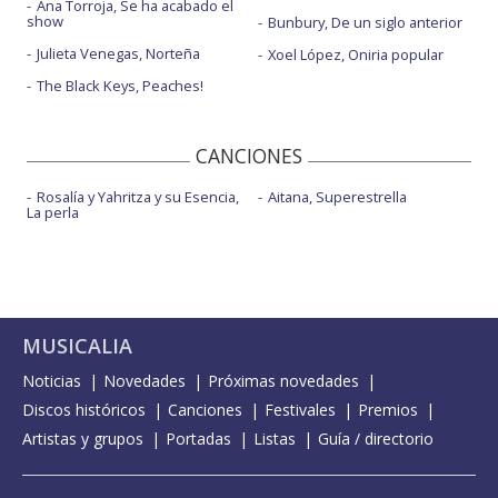
Ana Torroja, Se ha acabado el
show
Bunbury, De un siglo anterior
Julieta Venegas, Norteña
Xoel López, Oniria popular
The Black Keys, Peaches!
CANCIONES
Rosalía y Yahritza y su Esencia,
Aitana, Superestrella
La perla
MUSICALIA
Noticias
Novedades
Próximas novedades
Discos históricos
Canciones
Festivales
Premios
Artistas y grupos
Portadas
Listas
Guía / directorio