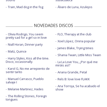
sound
subacuática
Train, Mad dog in the fog
Álvaro de Luna, Azulejos
NOVEDADES DISCOS
Olivia Rodrigo, You seem
FLO, Therapy at the club
pretty sad for a girl so in love
Xoel López, Oniria popular
Niall Horan, Dinner party
James Blake, Trying times
Malú, Quince
Shania Twain, Little Miss Twain
Harry Styles, Kiss all the time.
Disco, occasionally.
La La Love You, ¿Por qué me
miráis así?
Karol G, No me arrepiento de
sentir tanto
Ariana Grande, Petal
Manuel Carrasco, Pueblo
Rels B: love love FLAKK
salvaje I
Ana Torroja, Se ha acabado el
Melanie Martinez, Hades
show
The Rolling Stones, Foreign
tongues