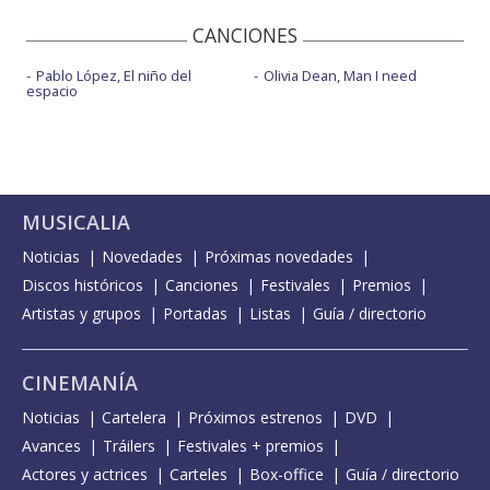
CANCIONES
Pablo López, El niño del
Olivia Dean, Man I need
espacio
MUSICALIA
Noticias
Novedades
Próximas novedades
Discos históricos
Canciones
Festivales
Premios
Artistas y grupos
Portadas
Listas
Guía / directorio
CINEMANÍA
Noticias
Cartelera
Próximos estrenos
DVD
Avances
Tráilers
Festivales + premios
Actores y actrices
Carteles
Box-office
Guía / directorio