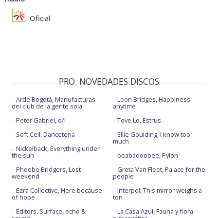
Oficial
PRO. NOVEDADES DISCOS
Arde Bogotá, Manufacturas
Leon Bridges, Happiness
del club de la gente sola
anytime
Peter Gabriel, o/i
Tove Lo, Estrus
Soft Cell, Danceteria
Ellie Goulding, I know too
much
Nickelback, Everything under
the sun
beabadoobee, Pylon
Phoebe Bridgers, Lost
Greta Van Fleet, Palace for the
weekend
people
Ezra Collective, Here because
Interpol, This mirror weighs a
of hope
ton
Editors, Surface, echo &
La Casa Azul, Fauna y flora