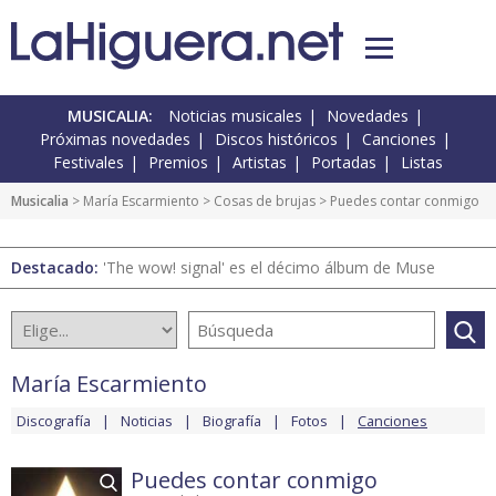
MUSICALIA:
Noticias musicales
Novedades
Próximas novedades
Discos históricos
Canciones
Festivales
Premios
Artistas
Portadas
Listas
Musicalia
>
María Escarmiento
>
Cosas de brujas
> Puedes contar conmigo
Destacado:
'The wow! signal' es el décimo álbum de Muse
María Escarmiento
Discografía
Noticias
Biografía
Fotos
Canciones
Puedes contar conmigo